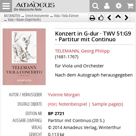
Die klassische Note
→
→
MUSIKNOTEN
Streich-Instrumente
Viola / Viola d'amore
→
Viola + Klavier (Orgel/Harfe)
Konzert in G-dur · TWV 51:G9
- Partitur mit Continuo
TELEMANN, Georg Philipp
(1681-1767)
für Viola und Orchester
Nach dem Autograph herausgegeben
AUTOR / HERAUSGEBER
Yvonne Morgan
DIGITALE OBJEKTE
Notenbeispiel | Sample page(s)
[PDF]
EDITION-NR
BP 2721
AUSGABE (UMFANG)
Partitur mit Continuo (20 S.)
VERLAG
© 2014 Amadeus Verlag, Winterthur
GEWICHT
0.113 kg