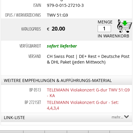
ISMN
979-0-015-27210-3
OPUS / WERKVERZEICHNIS
TWV 51:G9
MENGE
20.00
KATALOGPREIS
€
IN WARENKORB
VERFÜGBARKEIT
sofort lieferbar
VERSAND
CH Swiss Post | DE+ Rest = Deutsche Post
& DHL Paket (jeden Mittwoch)
WEITERE EMPFEHLUNGEN & AUFFÜHRUNGS-MATERIAL
BP 0513
TELEMANN Violakonzert G-dur TWV 51:G9
- KA
BP 2721SET
TELEMANN Violakonzert G-dur - Set:
4,4,3,4
LINK-LISTE
mehr...