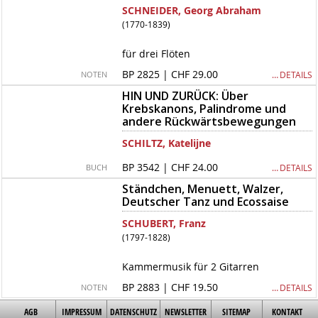
SCHNEIDER, Georg Abraham
(1770-1839)
für drei Flöten
BP 2825 | CHF 29.00
… DETAILS
NOTEN
HIN UND ZURÜCK: Über
Krebskanons, Palindrome und
andere Rückwärtsbewegungen
SCHILTZ, Katelijne
BP 3542 | CHF 24.00
… DETAILS
BUCH
Ständchen, Menuett, Walzer,
Deutscher Tanz und Ecossaise
SCHUBERT, Franz
(1797-1828)
Kammermusik für 2 Gitarren
BP 2883 | CHF 19.50
… DETAILS
NOTEN
AGB
IMPRESSUM
DATENSCHUTZ
NEWSLETTER
SITEMAP
KONTAKT