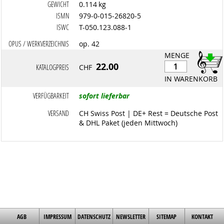
GEWICHT
0.114 kg
ISMN
979-0-015-26820-5
ISWC
T-050.123.088-1
OPUS / WERKVERZEICHNIS
op. 42
MENGE
22.00
KATALOGPREIS
CHF
IN WARENKORB
VERFÜGBARKEIT
sofort lieferbar
VERSAND
CH Swiss Post | DE+ Rest = Deutsche Post
& DHL Paket (jeden Mittwoch)
AGB
IMPRESSUM
DATENSCHUTZ
NEWSLETTER
SITEMAP
KONTAKT