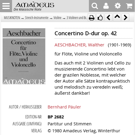
Die klassische Note
→
→
→
MUSIKNOTEN
Streich-Instrumente
Violine
3 Violinen und Bc.
Concertino D-dur op. 42
AESCHBACHER, Walther
(1901-1969)
für Flöte, Violine und Violoncello
Das auch mit 2 Violinen und Cello zu
musizierende Concertino lebt von
der grazilen Noblesse, mit welcher
der Autor alle Sätze kontrapunktisch
und melodisch zu veredeln weiß;
äußerst dankbar!
AUTOR / HERAUSGEBER
Bernhard Päuler
EDITION-NR
BP 2682
AUSGABE (UMFANG)
Partitur und Stimmen
VERLAG
© 1980 Amadeus Verlag, Winterthur