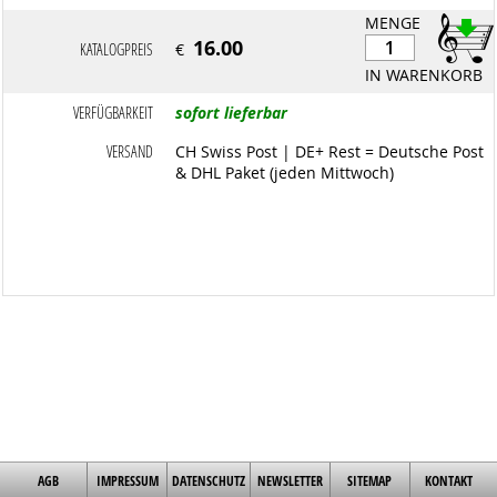
MENGE
16.00
KATALOGPREIS
€
IN WARENKORB
VERFÜGBARKEIT
sofort lieferbar
VERSAND
CH Swiss Post | DE+ Rest = Deutsche Post
& DHL Paket (jeden Mittwoch)
AGB
IMPRESSUM
DATENSCHUTZ
NEWSLETTER
SITEMAP
KONTAKT