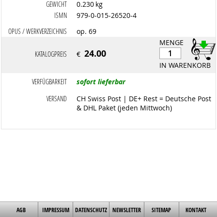
GEWICHT
0.230 kg
ISMN
979-0-015-26520-4
OPUS / WERKVERZEICHNIS
op. 69
MENGE
24.00
KATALOGPREIS
€
IN WARENKORB
VERFÜGBARKEIT
sofort lieferbar
VERSAND
CH Swiss Post | DE+ Rest = Deutsche Post
& DHL Paket (jeden Mittwoch)
AGB
IMPRESSUM
DATENSCHUTZ
NEWSLETTER
SITEMAP
KONTAKT