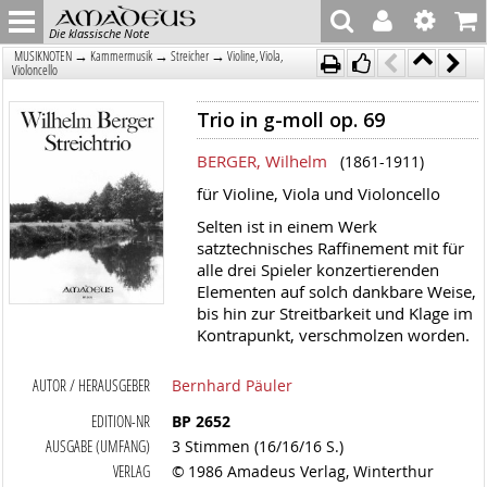
Die klassische Note
→
→
→
MUSIKNOTEN
Kammermusik
Streicher
Violine, Viola,
Violoncello
Trio in g-moll op. 69
BERGER, Wilhelm
(1861-1911)
für Violine, Viola und Violoncello
Selten ist in einem Werk
satztechnisches Raffinement mit für
alle drei Spieler konzertierenden
Elementen auf solch dankbare Weise,
bis hin zur Streitbarkeit und Klage im
Kontrapunkt, verschmolzen worden.
AUTOR / HERAUSGEBER
Bernhard Päuler
EDITION-NR
BP 2652
AUSGABE (UMFANG)
3 Stimmen (16/16/16 S.)
VERLAG
© 1986 Amadeus Verlag, Winterthur