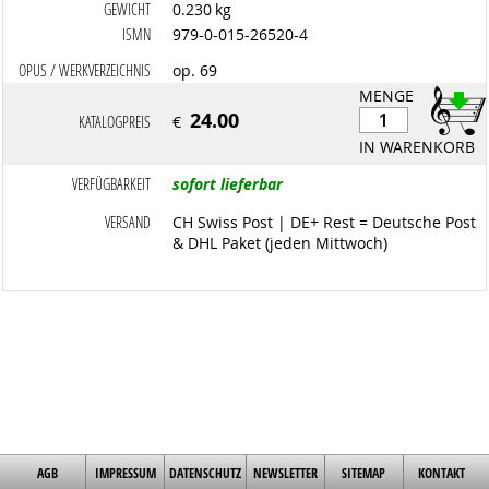
GEWICHT
0.230 kg
ISMN
979-0-015-26520-4
OPUS / WERKVERZEICHNIS
op. 69
MENGE
24.00
KATALOGPREIS
€
IN WARENKORB
VERFÜGBARKEIT
sofort lieferbar
VERSAND
CH Swiss Post | DE+ Rest = Deutsche Post
& DHL Paket (jeden Mittwoch)
AGB
IMPRESSUM
DATENSCHUTZ
NEWSLETTER
SITEMAP
KONTAKT