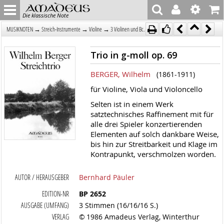
Die klassische Note
→
→
→
MUSIKNOTEN
Streich-Instrumente
Violine
3 Violinen und Bc.
Trio in g-moll op. 69
BERGER, Wilhelm
(1861-1911)
für Violine, Viola und Violoncello
Selten ist in einem Werk
satztechnisches Raffinement mit für
alle drei Spieler konzertierenden
Elementen auf solch dankbare Weise,
bis hin zur Streitbarkeit und Klage im
Kontrapunkt, verschmolzen worden.
AUTOR / HERAUSGEBER
Bernhard Päuler
EDITION-NR
BP 2652
AUSGABE (UMFANG)
3 Stimmen (16/16/16 S.)
VERLAG
© 1986 Amadeus Verlag, Winterthur