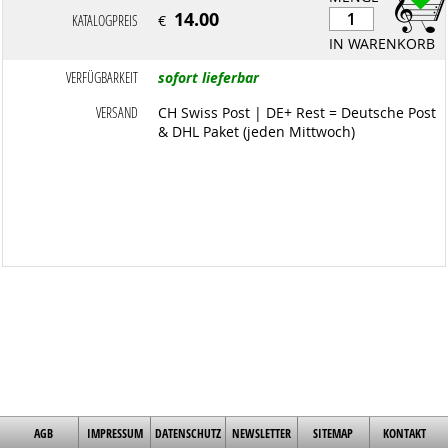
14.00
KATALOGPREIS
€
IN WARENKORB
VERFÜGBARKEIT
sofort lieferbar
VERSAND
CH Swiss Post | DE+ Rest = Deutsche Post
& DHL Paket (jeden Mittwoch)
AGB
IMPRESSUM
DATENSCHUTZ
NEWSLETTER
SITEMAP
KONTAKT