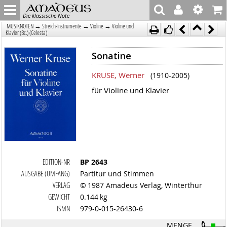
Die klassische Note
→
→
→
MUSIKNOTEN
Streich-Instrumente
Violine
Violine und
Klavier (Bc.) (Celesta)
Sonatine
KRUSE, Werner
(1910-2005)
für Violine und Klavier
EDITION-NR
BP 2643
AUSGABE (UMFANG)
Partitur und Stimmen
VERLAG
© 1987 Amadeus Verlag, Winterthur
GEWICHT
0.144 kg
ISMN
979-0-015-26430-6
MENGE