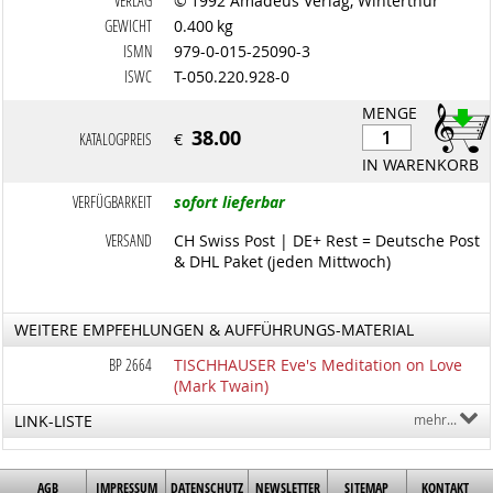
VERLAG
© 1992 Amadeus Verlag, Winterthur
GEWICHT
0.400 kg
ISMN
979-0-015-25090-3
ISWC
T-050.220.928-0
MENGE
38.00
KATALOGPREIS
€
IN WARENKORB
VERFÜGBARKEIT
sofort lieferbar
VERSAND
CH Swiss Post | DE+ Rest = Deutsche Post
& DHL Paket (jeden Mittwoch)
WEITERE EMPFEHLUNGEN & AUFFÜHRUNGS-MATERIAL
BP 2664
TISCHHAUSER Eve's Meditation on Love
(Mark Twain)
LINK-LISTE
mehr...
AGB
IMPRESSUM
DATENSCHUTZ
NEWSLETTER
SITEMAP
KONTAKT