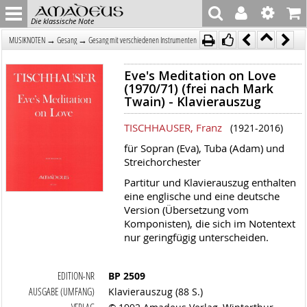
Die klassische Note
→
→
MUSIKNOTEN
Gesang
Gesang mit verschiedenen Instrumenten
Eve's Meditation on Love
(1970/71) (frei nach Mark
Twain) - Klavierauszug
TISCHHAUSER, Franz
(1921-2016)
für Sopran (Eva), Tuba (Adam) und
Streichorchester
Partitur und Klavierauszug enthalten
eine englische und eine deutsche
Version (Übersetzung vom
Komponisten), die sich im Notentext
nur geringfügig unterscheiden.
EDITION-NR
BP 2509
AUSGABE (UMFANG)
Klavierauszug (88 S.)