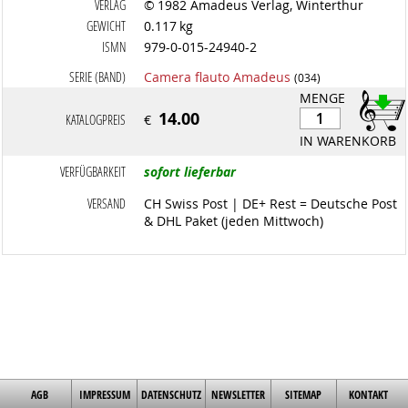
VERLAG
© 1982 Amadeus Verlag, Winterthur
GEWICHT
0.117 kg
ISMN
979-0-015-24940-2
SERIE (BAND)
Camera flauto Amadeus
(034)
MENGE
14.00
KATALOGPREIS
€
IN WARENKORB
VERFÜGBARKEIT
sofort lieferbar
VERSAND
CH Swiss Post | DE+ Rest = Deutsche Post
& DHL Paket (jeden Mittwoch)
AGB
IMPRESSUM
DATENSCHUTZ
NEWSLETTER
SITEMAP
KONTAKT