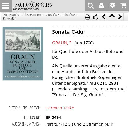
Die klassische Note
→
→
→
MUSIKNOTEN
Blas-Instrumente
Blockflöte
Blockflöte +
Klavier (Bc.)
Sonata C-dur
GRAUN, ?
(um 1700)
für Querflöte oder Altblockflöte und
Bc.
Als Quelle unserer Ausgabe diente
eine Handschrift im Besitze der
Königlichen Bibliothek Kopenhagen
unter der Signatur mu 6210.2931
(Giedde's Samling I, 26) mit dem Titel
"Sonata ... Del Sig. Graun".
AUTOR / HERAUSGEBER
Hermien Teske
EDITION-NR
BP 2494
AUSGABE (UMFANG)
Partitur (12 S.) und 2 Stimmen (4/4)