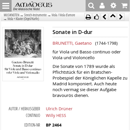
Die klassische Note
→
→
MUSIKNOTEN
Streich-Instrumente
Viola / Viola d'amore
→
Viola + Klavier (Orgel/Harfe)
Sonate in D-dur
BRUNETTI, Gaetano
(1744-1798)
für Viola und Basso continuo oder
Viola und Violoncello
Die Sonate von 1789 wurde als
Pflichtstück für ein Bratschen-
Probespiel der Königlichen Kapelle zu
Madrid komponiert. Auch heute
noch vermag sie dieser Aufgabe
bravourös dienen.
AUTOR / HERAUSGEBER
Ulrich Drüner
CONTINUO
Willy HESS
EDITION-NR
BP 2464