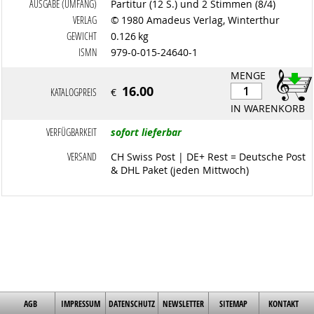
AUSGABE (UMFANG)
Partitur (12 S.) und 2 Stimmen (8/4)
VERLAG
© 1980 Amadeus Verlag, Winterthur
GEWICHT
0.126 kg
ISMN
979-0-015-24640-1
MENGE
16.00
KATALOGPREIS
€
IN WARENKORB
VERFÜGBARKEIT
sofort lieferbar
VERSAND
CH Swiss Post | DE+ Rest = Deutsche Post
& DHL Paket (jeden Mittwoch)
AGB
IMPRESSUM
DATENSCHUTZ
NEWSLETTER
SITEMAP
KONTAKT