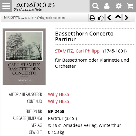
Die klassische Note
→
MUSIKNOTEN
Amadeus Verlag · nach Nummern
Bassetthorn Concerto -
Partitur
STAMITZ, Carl Philipp
(1745-1801)
für Bassetthorn oder Klarinette und
Orchester
AUTOR / HERAUSGEBER
Willy HESS
CONTINUO
Willy HESS
EDITION-NR
BP 2458
AUSGABE (UMFANG)
Partitur (32 S.)
VERLAG
© 1981 Amadeus Verlag, Winterthur
GEWICHT
0.153 kg