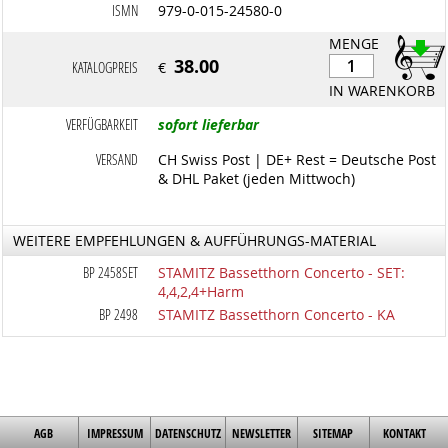
ISMN
979-0-015-24580-0
MENGE
38.00
KATALOGPREIS
€
IN WARENKORB
VERFÜGBARKEIT
sofort lieferbar
VERSAND
CH Swiss Post | DE+ Rest = Deutsche Post
& DHL Paket (jeden Mittwoch)
WEITERE EMPFEHLUNGEN & AUFFÜHRUNGS-MATERIAL
BP 2458SET
STAMITZ Bassetthorn Concerto - SET:
4,4,2,4+Harm
BP 2498
STAMITZ Bassetthorn Concerto - KA
AGB
IMPRESSUM
DATENSCHUTZ
NEWSLETTER
SITEMAP
KONTAKT