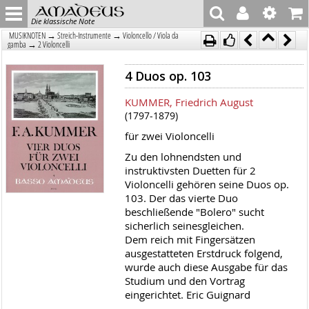
Die klassische Note
→
→
MUSIKNOTEN
Streich-Instrumente
Violoncello / Viola da
→
gamba
2 Violoncelli
4 Duos op. 103
KUMMER, Friedrich August
(1797-1879)
für zwei Violoncelli
Zu den lohnendsten und
instruktivsten Duetten für 2
Violoncelli gehören seine Duos op.
103. Der das vierte Duo
beschließende "Bolero" sucht
sicherlich seinesgleichen.
Dem reich mit Fingersätzen
ausgestatteten Erstdruck folgend,
wurde auch diese Ausgabe für das
Studium und den Vortrag
eingerichtet. Eric Guignard