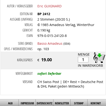
AUTOR / HERAUSGEBER
Eric GUIGNARD
EDITION-NR
BP 2412
AUSGABE (UMFANG)
2 Stimmen (20/20 S.)
VERLAG
© 1985 Amadeus Verlag, Winterthur
GEWICHT
0.190 kg
ISMN
979-0-015-24120-8
SERIE (BAND)
Basso Amadeus
(004)
OPUS / WERKVERZEICHNIS
op. 103
MENGE
19.00
KATALOGPREIS
€
IN WARENKORB
VERFÜGBARKEIT
sofort lieferbar
VERSAND
CH Swiss Post | DE+ Rest = Deutsche Post
& DHL Paket (jeden Mittwoch)
AGB
IMPRESSUM
DATENSCHUTZ
NEWSLETTER
SITEMAP
KONTAKT