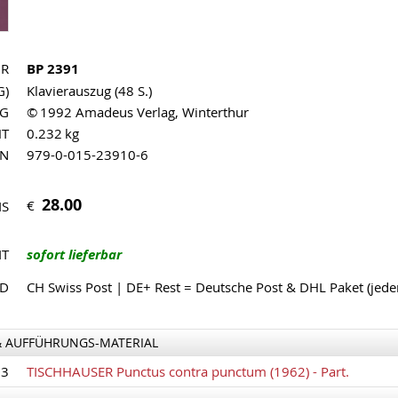
NR
BP 2391
G)
Klavierauszug (48 S.)
AG
© 1992 Amadeus Verlag, Winterthur
HT
0.232 kg
MN
979-0-015-23910-6
28.00
€
IS
IT
sofort lieferbar
ND
CH Swiss Post | DE+ Rest = Deutsche Post & DHL Paket (jed
& AUFFÜHRUNGS-MATERIAL
13
TISCHHAUSER Punctus contra punctum (1962) - Part.