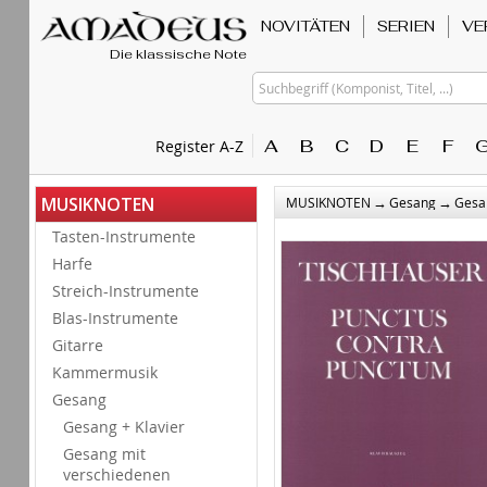
NOVITÄTEN
SERIEN
VE
Die klassische Note
Suchbegriff (Komponist, Titel, ...)
A
B
C
D
E
F
Register A-Z
→
→
MUSIKNOTEN
MUSIKNOTEN
Gesang
Gesa
Tasten-Instrumente
Harfe
Streich-Instrumente
Blas-Instrumente
Gitarre
Kammermusik
Gesang
Gesang + Klavier
Gesang mit
verschiedenen