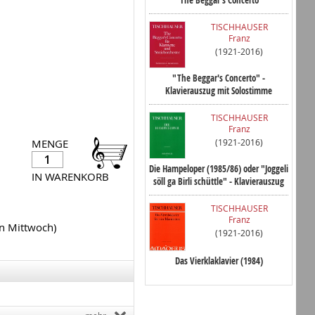
"The Beggar's Concerto"
TISCHHAUSER
Franz
(1921-2016)
"The Beggar's Concerto" -
Klavierauszug mit Solostimme
TISCHHAUSER
Franz
(1921-2016)
MENGE
Die Hampeloper (1985/86) oder "Joggeli
IN WARENKORB
söll ga Birli schüttle" - Klavierauszug
TISCHHAUSER
Franz
en Mittwoch)
(1921-2016)
Das Vierklaklavier (1984)