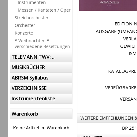
Instrumenten
Messen / Kantaten / Oper
Streichorchester
EDITION-
Orchester
AUSGABE (UMFAN
Konzerte
VERL
* Weihnachten *
GEWIC
verschiedene Besetzungen
IS
TELEMANN TWV: ...
MUSIKBÜCHER
KATALOGPRE
ABRSM Syllabus
VERFÜGBARKE
VERZEICHNISSE
Instrumentenliste
VERSA
Warenkorb
WEITERE EMPFEHLUNGEN 
Keine Artikel im Warenkorb
BP 25