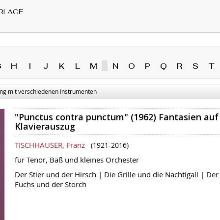
RLAGE
G
H
I
J
K
L
M
N
O
P
Q
R
S
T
ng mit verschiedenen Instrumenten
"Punctus contra punctum" (1962) Fantasien auf 
Klavierauszug
TISCHHAUSER, Franz
(1921-2016)
für Tenor, Baß und kleines Orchester
Der Stier und der Hirsch | Die Grille und die Nachtigall | De
Fuchs und der Storch