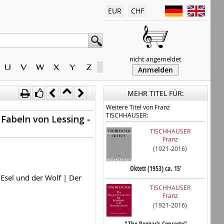
EUR
CHF
nicht angemeldet
U
V
W
X
Y
Z
Anmelden
MEHR TITEL FÜR:
Weitere Titel von Franz
TISCHHAUSER:
Fabeln von Lessing -
TISCHHAUSER
Franz
(1921-2016)
Oktett (1953) ca. 15'
r Esel und der Wolf | Der
TISCHHAUSER
Franz
(1921-2016)