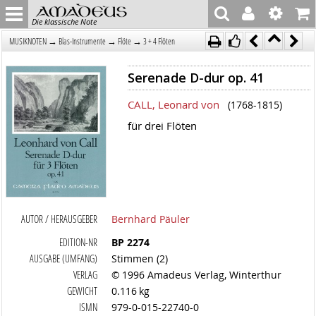
Die klassische Note
→
→
→
MUSIKNOTEN
Blas-Instrumente
Flöte
3 + 4 Flöten
Serenade D-dur op. 41
CALL, Leonard von
(1768-1815)
für drei Flöten
AUTOR / HERAUSGEBER
Bernhard Päuler
EDITION-NR
BP 2274
AUSGABE (UMFANG)
Stimmen (2)
VERLAG
© 1996 Amadeus Verlag, Winterthur
GEWICHT
0.116 kg
ISMN
979-0-015-22740-0