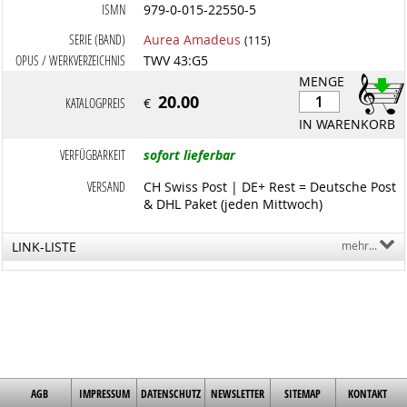
ISMN
979-0-015-22550-5
SERIE (BAND)
Aurea Amadeus
(115)
OPUS / WERKVERZEICHNIS
TWV 43:G5
MENGE
20.00
KATALOGPREIS
€
IN WARENKORB
VERFÜGBARKEIT
sofort lieferbar
VERSAND
CH Swiss Post | DE+ Rest = Deutsche Post
& DHL Paket (jeden Mittwoch)
LINK-LISTE
mehr...
AGB
IMPRESSUM
DATENSCHUTZ
NEWSLETTER
SITEMAP
KONTAKT