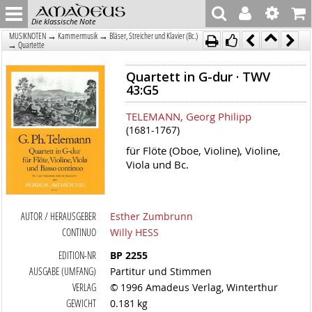
Die klassische Note
→
→
MUSIKNOTEN
Kammermusik
Bläser, Streicher und Klavier (Bc.)
→
Quartette
Quartett in G-dur · TWV
43:G5
TELEMANN, Georg Philipp
(1681-1767)
für Flöte (Oboe, Violine), Violine,
Viola und Bc.
AUTOR / HERAUSGEBER
Esther Zumbrunn
CONTINUO
Willy HESS
EDITION-NR
BP 2255
AUSGABE (UMFANG)
Partitur und Stimmen
VERLAG
© 1996 Amadeus Verlag, Winterthur
GEWICHT
0.181 kg