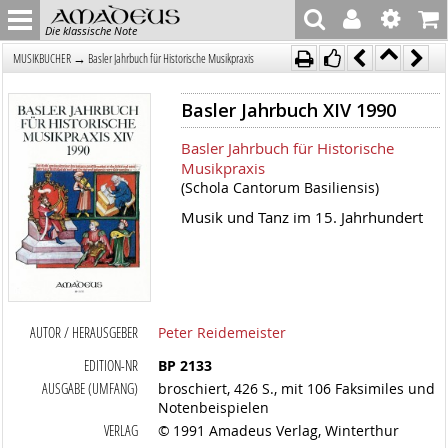
Die klassische Note
→
MUSIKBÜCHER
Basler Jahrbuch für Historische Musikpraxis
Basler Jahrbuch XIV 1990
Basler Jahrbuch für Historische
Musikpraxis
(Schola Cantorum Basiliensis)
Musik und Tanz im 15. Jahrhundert
AUTOR / HERAUSGEBER
Peter Reidemeister
EDITION-NR
BP 2133
AUSGABE (UMFANG)
broschiert, 426 S., mit 106 Faksimiles und
Notenbeispielen
VERLAG
© 1991 Amadeus Verlag, Winterthur