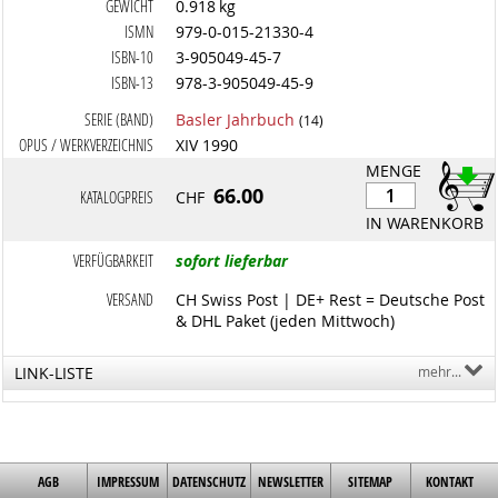
GEWICHT
0.918 kg
ISMN
979-0-015-21330-4
ISBN-10
3-905049-45-7
ISBN-13
978-3-905049-45-9
SERIE (BAND)
Basler Jahrbuch
(14)
OPUS / WERKVERZEICHNIS
XIV 1990
MENGE
66.00
KATALOGPREIS
CHF
IN WARENKORB
VERFÜGBARKEIT
sofort lieferbar
VERSAND
CH Swiss Post | DE+ Rest = Deutsche Post
& DHL Paket (jeden Mittwoch)
LINK-LISTE
mehr...
AGB
IMPRESSUM
DATENSCHUTZ
NEWSLETTER
SITEMAP
KONTAKT