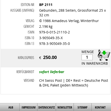
EDITION-NR
BP 2111
AUSGABE (UMFANG)
Gebunden, 288 Seiten, Grossformat 25 x
32 cm
VERLAG
© 1986 Amadeus Verlag, Winterthur
GEWICHT
2.196 kg
ISMN
979-0-015-21110-2
ISBN-10
3-905049-35-X
ISBN-13
978-3-905049-35-0
MENGE
250.00
KATALOGPREIS
€
IN WARENKORB
VERFÜGBARKEIT
sofort lieferbar
VERSAND
CH Swiss Post | DE+ Rest = Deutsche Post
& DHL Paket (jeden Mittwoch)
AGB
IMPRESSUM
DATENSCHUTZ
NEWSLETTER
SITEMAP
KONTAKT