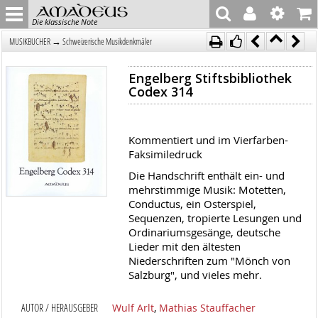
Die klassische Note
→
MUSIKBÜCHER
Schweizerische Musikdenkmäler
Engelberg Stiftsbibliothek
Codex 314
Kommentiert und im Vierfarben-
Faksimiledruck
Die Handschrift enthält ein- und
mehrstimmige Musik: Motetten,
Conductus, ein Osterspiel,
Sequenzen, tropierte Lesungen und
Ordinariumsgesänge, deutsche
Lieder mit den ältesten
Niederschriften zum "Mönch von
Salzburg", und vieles mehr.
AUTOR / HERAUSGEBER
Wulf Arlt
,
Mathias Stauffacher