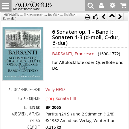
Die klassische Note
→
→
→
MUSIKNOTEN
Blas-Instrumente
Blockflöte
Blockflöte +
Klavier (Bc.)
6 Sonaten op. 1 - Band I:
Sonaten 1-3 (d-moll, C-dur,
B-dur)
BARSANTI, Francesco
(1690-1772)
für Altblockflöte oder Querflöte und
Bc.
AUTOR / HERAUSGEBER
Willy HESS
DIGITALE OBJEKTE
Sonata I-III
[PDF]
EDITION-NR
BP 2065
AUSGABE (UMFANG)
Partitur(24 S.) und 2 Stimmen (12/8)
VERLAG
© 1982 Amadeus Verlag, Winterthur
GEWICHT
0.216 kg