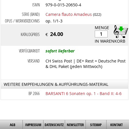
ISMN
979-0-015-20650-4
SERIE (BAND)
Camera flauto Amadeus
(022)
OPUS / WERKVERZEICHNIS
op. 1/1-3
MENGE
24.00
KATALOGPREIS
€
IN WARENKORB
VERFÜGBARKEIT
sofort lieferbar
VERSAND
CH Swiss Post | DE+ Rest = Deutsche Post
& DHL Paket (jeden Mittwoch)
WEITERE EMPFEHLUNGEN & AUFFÜHRUNGS-MATERIAL
BP 2066
BARSANTI 6 Sonaten op. 1 - Band II: 4-6
AGB
IMPRESSUM
DATENSCHUTZ
NEWSLETTER
SITEMAP
KONTAKT