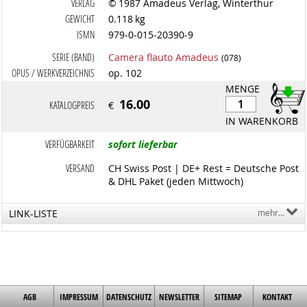
VERLAG
© 1987 Amadeus Verlag, Winterthur
GEWICHT
0.118 kg
ISMN
979-0-015-20390-9
SERIE (BAND)
Camera flauto Amadeus
(078)
OPUS / WERKVERZEICHNIS
op. 102
MENGE
16.00
KATALOGPREIS
€
IN WARENKORB
VERFÜGBARKEIT
sofort lieferbar
VERSAND
CH Swiss Post | DE+ Rest = Deutsche Post
& DHL Paket (jeden Mittwoch)
LINK-LISTE
mehr...
AGB
IMPRESSUM
DATENSCHUTZ
NEWSLETTER
SITEMAP
KONTAKT