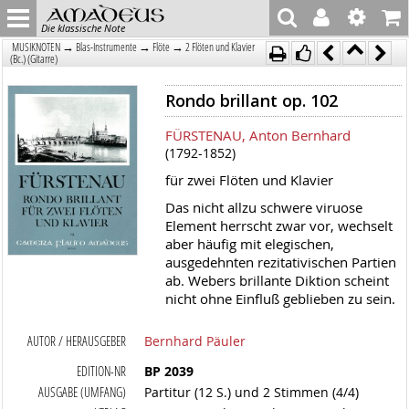
Die klassische Note
→
→
→
MUSIKNOTEN
Blas-Instrumente
Flöte
2 Flöten und Klavier
(Bc.) (Gitarre)
Rondo brillant op. 102
FÜRSTENAU, Anton Bernhard
(1792-1852)
für zwei Flöten und Klavier
Das nicht allzu schwere viruose
Element herrscht zwar vor, wechselt
aber häufig mit elegischen,
ausgedehnten rezitativischen Partien
ab. Webers brillante Diktion scheint
nicht ohne Einfluß geblieben zu sein.
AUTOR / HERAUSGEBER
Bernhard Päuler
EDITION-NR
BP 2039
AUSGABE (UMFANG)
Partitur (12 S.) und 2 Stimmen (4/4)