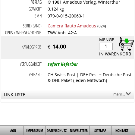
VERLAG
© 1981 Amadeus Verlag, Winterthur
GEWICHT
0.124 kg
ISMN
979-0-015-20060-1
SERIE (BAND)
Camera flauto Amadeus
(024)
OPUS / WERKVERZEICHNIS
TWV Anh. 42:A
MENGE
14.00
KATALOGPREIS
€
IN WARENKORB
VERFÜGBARKEIT
sofort lieferbar
VERSAND
CH Swiss Post | DE+ Rest = Deutsche Post
& DHL Paket (jeden Mittwoch)
LINK-LISTE
mehr...
AGB
IMPRESSUM
DATENSCHUTZ
NEWSLETTER
SITEMAP
KONTAKT