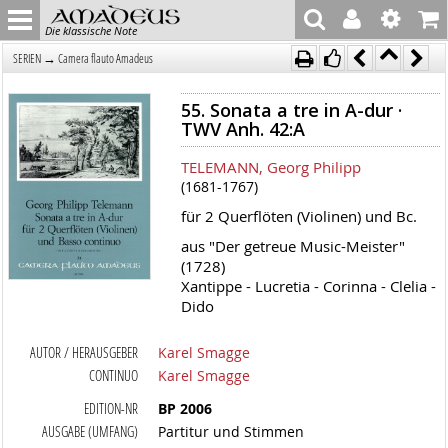
Die klassische Note
→
SERIEN
Camera flauto Amadeus
55. Sonata a tre in A-dur ·
TWV Anh. 42:A
TELEMANN, Georg Philipp
(1681-1767)
für 2 Querflöten (Violinen) und Bc.
aus "Der getreue Music-Meister"
(1728)
Xantippe - Lucretia - Corinna - Clelia -
Dido
AUTOR / HERAUSGEBER
Karel Smagge
CONTINUO
Karel Smagge
EDITION-NR
BP 2006
AUSGABE (UMFANG)
Partitur und Stimmen