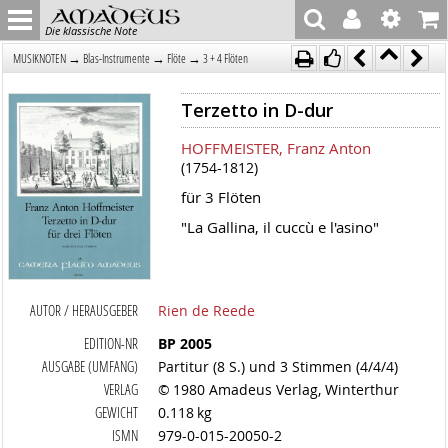
Die klassische Note
→
→
→
MUSIKNOTEN
Blas-Instrumente
Flöte
3 + 4 Flöten
Terzetto in D-dur
HOFFMEISTER, Franz Anton
(1754-1812)
für 3 Flöten
"La Gallina, il cuccù e l'asino"
AUTOR / HERAUSGEBER
Rien de Reede
EDITION-NR
BP 2005
AUSGABE (UMFANG)
Partitur (8 S.) und 3 Stimmen (4/4/4)
VERLAG
© 1980 Amadeus Verlag, Winterthur
GEWICHT
0.118 kg
ISMN
979-0-015-20050-2