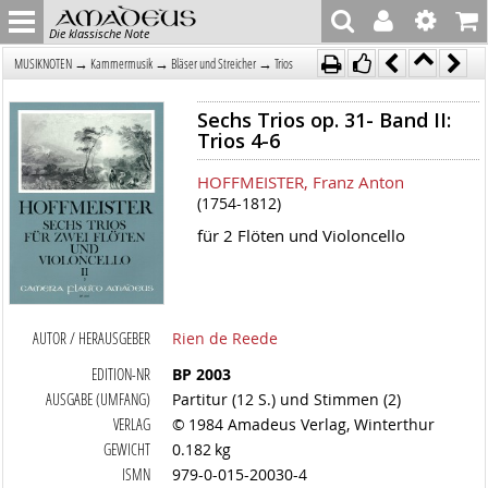
Die klassische Note
→
→
→
MUSIKNOTEN
Kammermusik
Bläser und Streicher
Trios
Sechs Trios op. 31- Band II:
Trios 4-6
HOFFMEISTER, Franz Anton
(1754-1812)
für 2 Flöten und Violoncello
AUTOR / HERAUSGEBER
Rien de Reede
EDITION-NR
BP 2003
AUSGABE (UMFANG)
Partitur (12 S.) und Stimmen (2)
VERLAG
© 1984 Amadeus Verlag, Winterthur
GEWICHT
0.182 kg
ISMN
979-0-015-20030-4