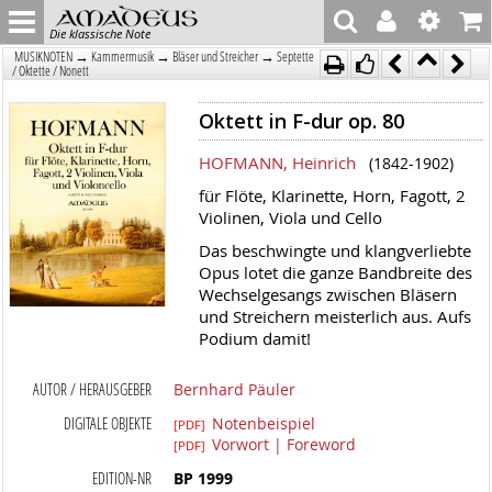
Die klassische Note
→
→
→
MUSIKNOTEN
Kammermusik
Bläser und Streicher
Septette
/ Oktette / Nonett
Oktett in F-dur op. 80
HOFMANN, Heinrich
(1842-1902)
für Flöte, Klarinette, Horn, Fagott, 2
Violinen, Viola und Cello
Das beschwingte und klangverliebte
Opus lotet die ganze Bandbreite des
Wechselgesangs zwischen Bläsern
und Streichern meisterlich aus. Aufs
Podium damit!
AUTOR / HERAUSGEBER
Bernhard Päuler
DIGITALE OBJEKTE
Notenbeispiel
[PDF]
Vorwort | Foreword
[PDF]
EDITION-NR
BP 1999