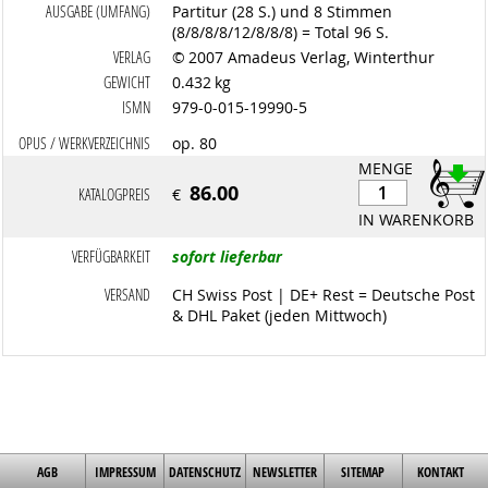
AUSGABE (UMFANG)
Partitur (28 S.) und 8 Stimmen
(8/8/8/8/12/8/8/8) = Total 96 S.
VERLAG
© 2007 Amadeus Verlag, Winterthur
GEWICHT
0.432 kg
ISMN
979-0-015-19990-5
OPUS / WERKVERZEICHNIS
op. 80
MENGE
86.00
KATALOGPREIS
€
IN WARENKORB
VERFÜGBARKEIT
sofort lieferbar
VERSAND
CH Swiss Post | DE+ Rest = Deutsche Post
& DHL Paket (jeden Mittwoch)
AGB
IMPRESSUM
DATENSCHUTZ
NEWSLETTER
SITEMAP
KONTAKT