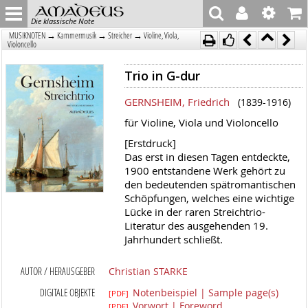
Die klassische Note
→
→
→
MUSIKNOTEN
Kammermusik
Streicher
Violine, Viola,
Violoncello
Trio in G-dur
GERNSHEIM, Friedrich
(1839-1916)
für Violine, Viola und Violoncello
[Erstdruck]
Das erst in diesen Tagen entdeckte,
1900 entstandene Werk gehört zu
den bedeutenden spätromantischen
Schöpfungen, welches eine wichtige
Lücke in der raren Streichtrio-
Literatur des ausgehenden 19.
Jahrhundert schließt.
AUTOR / HERAUSGEBER
Christian STARKE
DIGITALE OBJEKTE
Notenbeispiel | Sample page(s)
[PDF]
Vorwort | Foreword
[PDF]