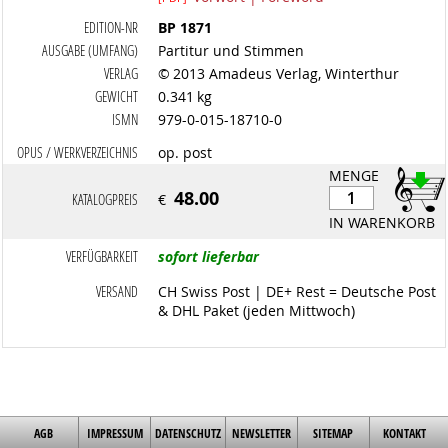
EDITION-NR
BP 1871
AUSGABE (UMFANG)
Partitur und Stimmen
VERLAG
© 2013 Amadeus Verlag, Winterthur
GEWICHT
0.341 kg
ISMN
979-0-015-18710-0
OPUS / WERKVERZEICHNIS
op. post
MENGE
48.00
KATALOGPREIS
€
IN WARENKORB
VERFÜGBARKEIT
sofort lieferbar
VERSAND
CH Swiss Post | DE+ Rest = Deutsche Post
& DHL Paket (jeden Mittwoch)
AGB
IMPRESSUM
DATENSCHUTZ
NEWSLETTER
SITEMAP
KONTAKT