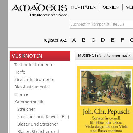
NOVITÄTEN
SERIEN
VE
Die klassische Note
Suchbegriff (Komponist, Titel, ...)
A
B
C
D
E
F
Register A-Z
→
MUSIKNOTEN
MUSIKNOTEN
Kammermusik
Tasten-Instrumente
Harfe
Streich-Instrumente
Blas-Instrumente
Gitarre
Kammermusik
Streicher
Streicher und Klavier (Bc.)
Bläser und Streicher
Bläser, Streicher und