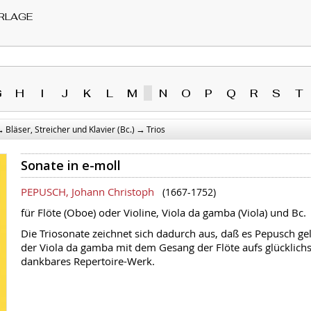
RLAGE
G
H
I
J
K
L
M
N
O
P
Q
R
S
T
→
→
Bläser, Streicher und Klavier (Bc.)
Trios
Sonate in e-moll
PEPUSCH, Johann Christoph
(1667-1752)
für Flöte (Oboe) oder Violine, Viola da gamba (Viola) und Bc.
Die Triosonate zeichnet sich dadurch aus, daß es Pepusch g
der Viola da gamba mit dem Gesang der Flöte aufs glücklichs
dankbares Repertoire-Werk.