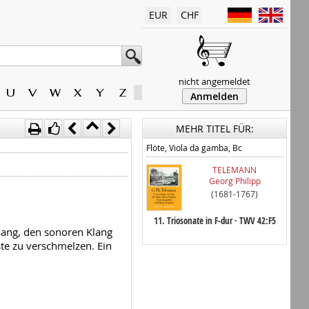
EUR
CHF
nicht angemeldet
U
V
W
X
Y
Z
Anmelden
MEHR TITEL FÜR:
Flöte, Viola da gamba, Bc
TELEMANN
Georg Philipp
(1681-1767)
11. Triosonate in F-dur · TWV 42:F5
elang, den sonoren Klang
te zu verschmelzen. Ein