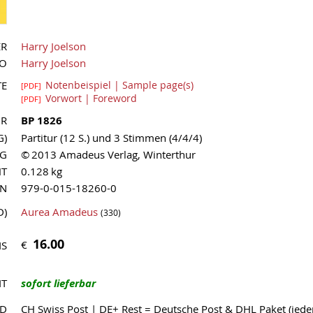
ER
Harry Joelson
UO
Harry Joelson
TE
Notenbeispiel | Sample page(s)
[PDF]
Vorwort | Foreword
[PDF]
NR
BP 1826
G)
Partitur (12 S.) und 3 Stimmen (4/4/4)
AG
© 2013 Amadeus Verlag, Winterthur
HT
0.128 kg
MN
979-0-015-18260-0
D)
Aurea Amadeus
(330)
16.00
€
IS
IT
sofort lieferbar
ND
CH Swiss Post | DE+ Rest = Deutsche Post & DHL Paket (jed