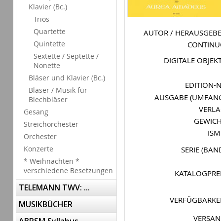
Klavier (Bc.)
Trios
Quartette
AUTOR / HERAUSGEB
Quintette
CONTIN
Sextette / Septette /
DIGITALE OBJEK
Nonette
Bläser und Klavier (Bc.)
EDITION-
Bläser / Musik für
AUSGABE (UMFAN
Blechbläser
VERL
Gesang
GEWIC
Streichorchester
IS
Orchester
Konzerte
SERIE (BAN
* Weihnachten *
verschiedene Besetzungen
KATALOGPRE
TELEMANN TWV: ...
VERFÜGBARKE
MUSIKBÜCHER
VERSA