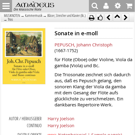
Die klassische Note
→
→
MUSIKNOTEN
Kammermusik
Bläser, Streicher und Klavier (Bc.)
→
Trios
Sonate in e-moll
PEPUSCH, Johann Christoph
(1667-1752)
für Flöte (Oboe) oder Violine, Viola da
gamba (Viola) und Bc.
Die Triosonate zeichnet sich dadurch
aus, daß es Pepusch gelang, den
sonoren Klang der Viola da gamba
mit dem Gesang der Flöte aufs
glücklichste zu verschmelzen. Ein
dankbares Repertoire-Werk.
AUTOR / HERAUSGEBER
Harry Joelson
CONTINUO
Harry Joelson
DIGITALE OBJEKTE
Notenbeispiel | Sample page(s)