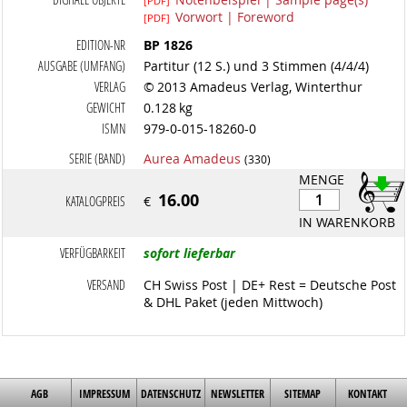
[PDF]
Vorwort | Foreword
[PDF]
EDITION-NR
BP 1826
AUSGABE (UMFANG)
Partitur (12 S.) und 3 Stimmen (4/4/4)
VERLAG
© 2013 Amadeus Verlag, Winterthur
GEWICHT
0.128 kg
ISMN
979-0-015-18260-0
SERIE (BAND)
Aurea Amadeus
(330)
MENGE
16.00
KATALOGPREIS
€
IN WARENKORB
VERFÜGBARKEIT
sofort lieferbar
VERSAND
CH Swiss Post | DE+ Rest = Deutsche Post
& DHL Paket (jeden Mittwoch)
AGB
IMPRESSUM
DATENSCHUTZ
NEWSLETTER
SITEMAP
KONTAKT