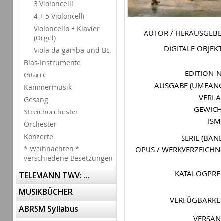
3 Violoncelli
4 + 5 Violoncelli
Violoncello + Klavier
AUTOR / HERAUSGEB
(Orgel)
DIGITALE OBJEK
Viola da gamba und Bc.
Blas-Instrumente
EDITION-
Gitarre
AUSGABE (UMFAN
Kammermusik
VERL
Gesang
GEWIC
Streichorchester
IS
Orchester
Konzerte
SERIE (BAN
* Weihnachten *
OPUS / WERKVERZEICHN
verschiedene Besetzungen
KATALOGPRE
TELEMANN TWV: ...
MUSIKBÜCHER
VERFÜGBARKE
ABRSM Syllabus
VERSA