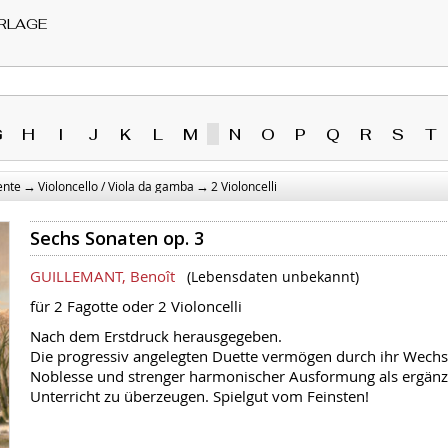
RLAGE
G
H
I
J
K
L
M
N
O
P
Q
R
S
T
→
→
ente
Violoncello / Viola da gamba
2 Violoncelli
Sechs Sonaten op. 3
GUILLEMANT, Benoît
(Lebensdaten unbekannt)
für 2 Fagotte oder 2 Violoncelli
Nach dem Erstdruck herausgegeben.
Die progressiv angelegten Duette vermögen durch ihr Wechse
Noblesse und strenger harmonischer Ausformung als ergänz
Unterricht zu überzeugen. Spielgut vom Feinsten!