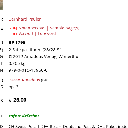
ER
Bernhard Päuler
TE
Notenbeispiel | Sample page(s)
[PDF]
Vorwort | Foreword
[PDF]
NR
BP 1796
G)
2 Spielpartituren (28/28 S.)
AG
© 2012 Amadeus Verlag, Winterthur
HT
0.265 kg
MN
979-0-015-17960-0
D)
Basso Amadeus
(040)
IS
op. 3
26.00
€
IS
IT
sofort lieferbar
ND
CH Swiss Post | DE+ Rest = Deutsche Post & DHL Paket (jed