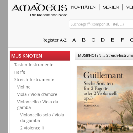
NOVITÄTEN
SERIEN
VE
Die klassische Note
Suchbegriff (Komponist, Titel, ...)
A
B
C
D
E
F
Register A-Z
→
MUSIKNOTEN
MUSIKNOTEN
Streich-Instrum
Tasten-Instrumente
Harfe
Streich-Instrumente
Violine
Viola / Viola d'amore
Violoncello / Viola da
gamba
Violoncello solo / Viola
da gamba
2 Violoncelli