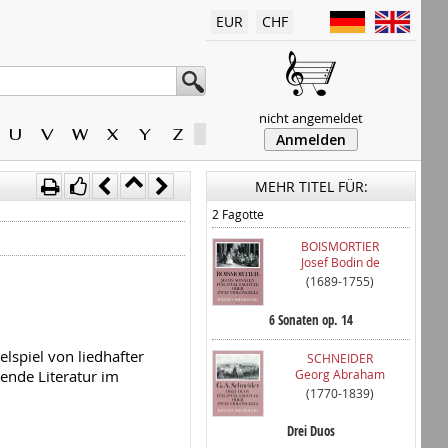
EUR
CHF
nicht angemeldet
U
V
W
X
Y
Z
Anmelden
MEHR TITEL FÜR:
2 Fagotte
BOISMORTIER
Josef Bodin de
(1689-1755)
6 Sonaten op. 14
lspiel von liedhafter
SCHNEIDER
Georg Abraham
ende Literatur im
(1770-1839)
Drei Duos