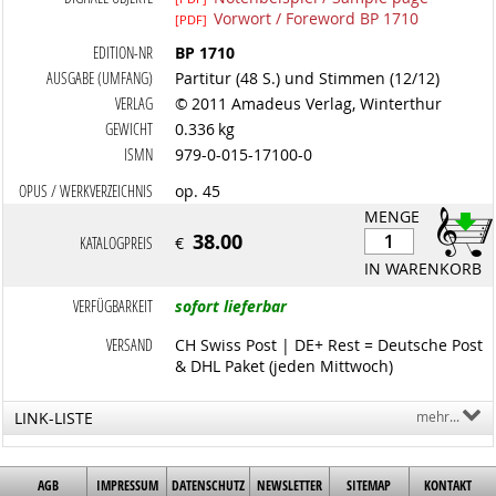
Vorwort / Foreword BP 1710
[PDF]
EDITION-NR
BP 1710
AUSGABE (UMFANG)
Partitur (48 S.) und Stimmen (12/12)
VERLAG
© 2011 Amadeus Verlag, Winterthur
GEWICHT
0.336 kg
ISMN
979-0-015-17100-0
OPUS / WERKVERZEICHNIS
op. 45
MENGE
38.00
KATALOGPREIS
€
IN WARENKORB
VERFÜGBARKEIT
sofort lieferbar
VERSAND
CH Swiss Post | DE+ Rest = Deutsche Post
& DHL Paket (jeden Mittwoch)
LINK-LISTE
mehr...
AGB
IMPRESSUM
DATENSCHUTZ
NEWSLETTER
SITEMAP
KONTAKT