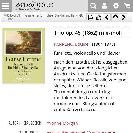
Die klassische Note
→
→
MUSIKNOTEN
Kammermusik
Bläser, Streicher und Klavier (Bc.)
→
Trios
Trio op. 45 (1862) in e-moll
FARRENC, Louise
(1804-1875)
für Flöte, Violoncello und Klavier
Nach dem Erstdruck herausgegeben.
Ausgehend von den klanglichen
Ausdrucks- und Gestaltungsformen
der späten Wiener Klassik, verstand
sie es, durch feinziselierte
Themenbildungen und klug
modulierendes Laufwerk ein
romantisches Klangsentiment
einfließen zu lassen.
AUTOR / HERAUSGEBER
Yvonne Morgan
DIGITALE OBJEKTE
Notenbeispiel / Sample page
[PDF]