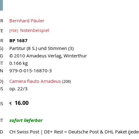
ER
Bernhard Päuler
TE
Notenbeispiel
[PDF]
NR
BP 1687
G)
Partitur (8 S.) und Stimmen (3)
AG
© 2010 Amadeus Verlag, Winterthur
HT
0.166 kg
MN
979-0-015-16870-3
D)
Camera flauto Amadeus
(208)
IS
op. 22/3
16.00
€
IS
IT
sofort lieferbar
ND
CH Swiss Post | DE+ Rest = Deutsche Post & DHL Paket (jed