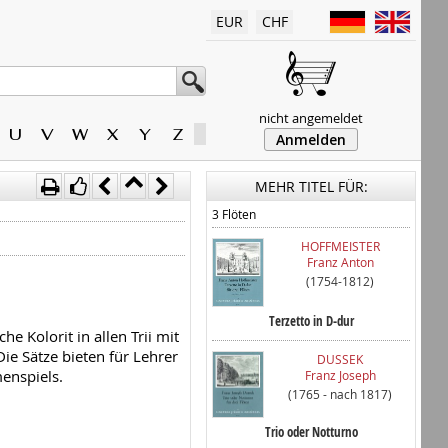
EUR
CHF
nicht angemeldet
U
V
W
X
Y
Z
Anmelden
MEHR TITEL FÜR:
3 Flöten
HOFFMEISTER
Franz Anton
(1754-1812)
Terzetto in D-dur
e Kolorit in allen Trii mit
e Sätze bieten für Lehrer
DUSSEK
enspiels.
Franz Joseph
(1765 - nach 1817)
Trio oder Notturno