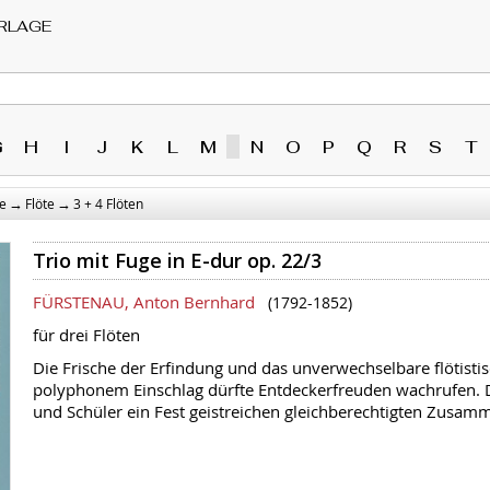
RLAGE
G
H
I
J
K
L
M
N
O
P
Q
R
S
T
→
→
e
Flöte
3 + 4 Flöten
Trio mit Fuge in E-dur op. 22/3
FÜRSTENAU, Anton Bernhard
(1792-1852)
für drei Flöten
Die Frische der Erfindung und das unverwechselbare flötistisch
polyphonem Einschlag dürfte Entdeckerfreuden wachrufen. Di
und Schüler ein Fest geistreichen gleichberechtigten Zusamm