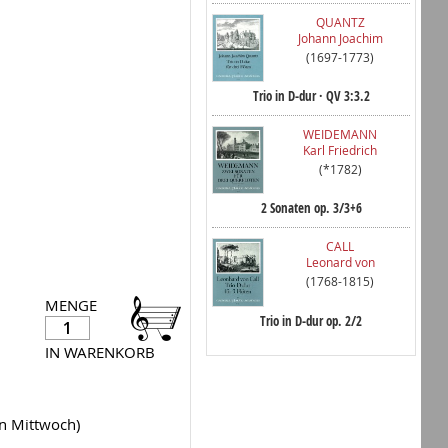
QUANTZ
Johann Joachim
(1697-1773)
Trio in D-dur · QV 3:3.2
WEIDEMANN
Karl Friedrich
(*1782)
2 Sonaten op. 3/3+6
CALL
Leonard von
(1768-1815)
MENGE
Trio in D-dur op. 2/2
IN WARENKORB
en Mittwoch)