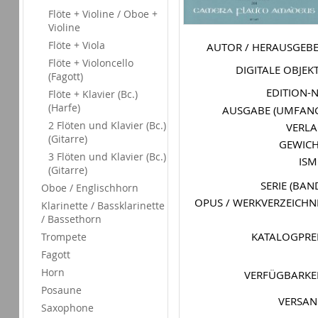
Flöte + Violine / Oboe +
Violine
Flöte + Viola
AUTOR / HERAUSGEB
Flöte + Violoncello
DIGITALE OBJEK
(Fagott)
EDITION-
Flöte + Klavier (Bc.)
(Harfe)
AUSGABE (UMFAN
2 Flöten und Klavier (Bc.)
VERL
(Gitarre)
GEWIC
3 Flöten und Klavier (Bc.)
IS
(Gitarre)
SERIE (BAN
Oboe / Englischhorn
OPUS / WERKVERZEICHN
Klarinette / Bassklarinette
/ Bassethorn
KATALOGPRE
Trompete
Fagott
Horn
VERFÜGBARKE
Posaune
VERSA
Saxophone