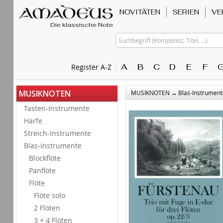
NOVITÄTEN
SERIEN
VE
Die klassische Note
Suchbegriff (Komponist, Titel, ...)
A
B
C
D
E
F
Register A-Z
→
MUSIKNOTEN
MUSIKNOTEN
Blas-Instrument
Tasten-Instrumente
Harfe
Streich-Instrumente
Blas-Instrumente
Blockflöte
Panflöte
Flöte
Flöte solo
2 Flöten
3 + 4 Flöten