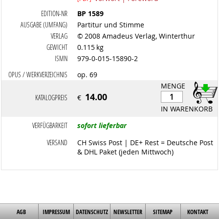
EDITION-NR
BP 1589
AUSGABE (UMFANG)
Partitur und Stimme
VERLAG
© 2008 Amadeus Verlag, Winterthur
GEWICHT
0.115 kg
ISMN
979-0-015-15890-2
OPUS / WERKVERZEICHNIS
op. 69
MENGE
14.00
KATALOGPREIS
€
IN WARENKORB
VERFÜGBARKEIT
sofort lieferbar
VERSAND
CH Swiss Post | DE+ Rest = Deutsche Post
& DHL Paket (jeden Mittwoch)
AGB
IMPRESSUM
DATENSCHUTZ
NEWSLETTER
SITEMAP
KONTAKT