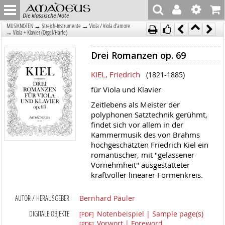
Die klassische Note
→
→
MUSIKNOTEN
Streich-Instrumente
Viola / Viola d'amore
→
Viola + Klavier (Orgel/Harfe)
Drei Romanzen op. 69
KIEL, Friedrich
(1821-1885)
für Viola und Klavier
Zeitlebens als Meister der
polyphonen Satztechnik gerühmt,
findet sich vor allem in der
Kammermusik des von Brahms
hochgeschätzten Friedrich Kiel ein
romantischer, mit "gelassener
Vornehmheit" ausgestatteter
kraftvoller linearer Formenkreis.
AUTOR / HERAUSGEBER
Bernhard Päuler
DIGITALE OBJEKTE
Notenbeispiel | Sample page(s)
[PDF]
Vorwort | Foreword
[PDF]