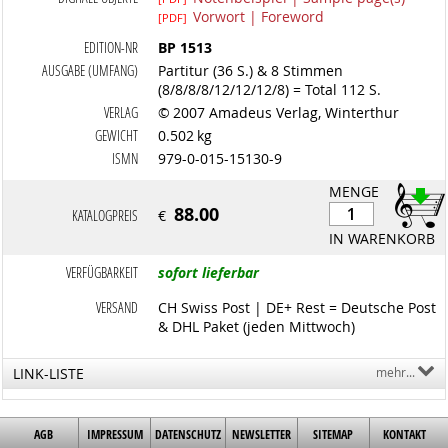
Vorwort | Foreword
[PDF]
EDITION-NR
BP 1513
AUSGABE (UMFANG)
Partitur (36 S.) & 8 Stimmen
(8/8/8/8/12/12/12/8) = Total 112 S.
VERLAG
© 2007 Amadeus Verlag, Winterthur
GEWICHT
0.502 kg
ISMN
979-0-015-15130-9
MENGE
88.00
KATALOGPREIS
€
IN WARENKORB
VERFÜGBARKEIT
sofort lieferbar
VERSAND
CH Swiss Post | DE+ Rest = Deutsche Post
& DHL Paket (jeden Mittwoch)
LINK-LISTE
mehr...
AGB
IMPRESSUM
DATENSCHUTZ
NEWSLETTER
SITEMAP
KONTAKT