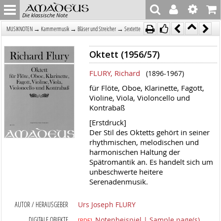
Die klassische Note
→
→
→
MUSIKNOTEN
Kammermusik
Bläser und Streicher
Sextette
Oktett (1956/57)
FLURY, Richard
(1896-1967)
für Flöte, Oboe, Klarinette, Fagott,
Violine, Viola, Violoncello und
Kontrabaß
[Erstdruck]
Der Stil des Oktetts gehört in seiner
rhythmischen, melodischen und
harmonischen Haltung der
Spätromantik an. Es handelt sich um
unbeschwerte heitere
Serenadenmusik.
AUTOR / HERAUSGEBER
Urs Joseph FLURY
DIGITALE OBJEKTE
Notenbeispiel | Sample page(s)
[PDF]