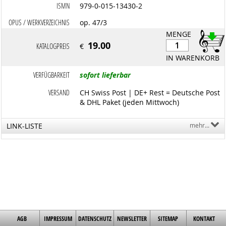
ISMN
979-0-015-13430-2
OPUS / WERKVERZEICHNIS
op. 47/3
MENGE
19.00
KATALOGPREIS
€
IN WARENKORB
VERFÜGBARKEIT
sofort lieferbar
VERSAND
CH Swiss Post | DE+ Rest = Deutsche Post
& DHL Paket (jeden Mittwoch)
LINK-LISTE
mehr...
AGB
IMPRESSUM
DATENSCHUTZ
NEWSLETTER
SITEMAP
KONTAKT