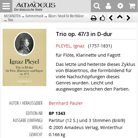
Die klassische Note
→
→
MUSIKNOTEN
Kammermusik
Bläser / Musik für Blechbläser
→
Trios
Trio op. 47/3 in D-dur
PLEYEL, Ignaz
(1757-1831)
für Flöte, Klarinette und Fagott
Das letzte und heiterste dieses Zyklus
von Bläsertrios, die formbildend für
viele Nachschöpfungen dieses
Genres wurden. Leicht und
ausgewogen zwischen den Partien.
AUTOR / HERAUSGEBER
Bernhard Päuler
EDITION-NR
BP 1343
AUSGABE (UMFANG)
Partitur (12 S.) und 3 Stimmen (8/4/8)
VERLAG
© 2005 Amadeus Verlag, Winterthur
GEWICHT
0.166 kg