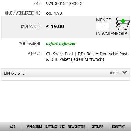
ISMN
979-0-015-13430-2
OPUS / WERKVERZEICHNIS
op. 47/3
MENGE
19.00
KATALOGPREIS
€
IN WARENKORB
VERFÜGBARKEIT
sofort lieferbar
VERSAND
CH Swiss Post | DE+ Rest = Deutsche Post
& DHL Paket (jeden Mittwoch)
LINK-LISTE
mehr...
AGB
IMPRESSUM
DATENSCHUTZ
NEWSLETTER
SITEMAP
KONTAKT