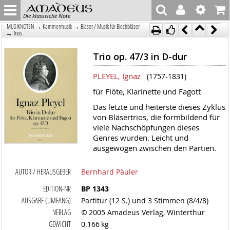
Die klassische Note
→
→
MUSIKNOTEN
Kammermusik
Bläser / Musik für Blechbläser
→
Trios
Trio op. 47/3 in D-dur
PLEYEL, Ignaz
(1757-1831)
für Flöte, Klarinette und Fagott
Das letzte und heiterste dieses Zyklus
von Bläsertrios, die formbildend für
viele Nachschöpfungen dieses
Genres wurden. Leicht und
ausgewogen zwischen den Partien.
AUTOR / HERAUSGEBER
Bernhard Päuler
EDITION-NR
BP 1343
AUSGABE (UMFANG)
Partitur (12 S.) und 3 Stimmen (8/4/8)
VERLAG
© 2005 Amadeus Verlag, Winterthur
GEWICHT
0.166 kg