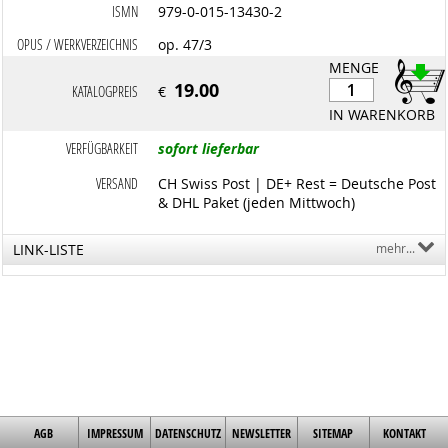
ISMN
979-0-015-13430-2
OPUS / WERKVERZEICHNIS
op. 47/3
MENGE
19.00
KATALOGPREIS
€
IN WARENKORB
VERFÜGBARKEIT
sofort lieferbar
VERSAND
CH Swiss Post | DE+ Rest = Deutsche Post
& DHL Paket (jeden Mittwoch)
LINK-LISTE
mehr...
AGB
IMPRESSUM
DATENSCHUTZ
NEWSLETTER
SITEMAP
KONTAKT