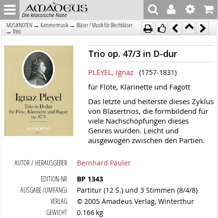
Die klassische Note
→
→
MUSIKNOTEN
Kammermusik
Bläser / Musik für Blechbläser
→
Trios
Trio op. 47/3 in D-dur
PLEYEL, Ignaz
(1757-1831)
für Flöte, Klarinette und Fagott
Das letzte und heiterste dieses Zyklus
von Bläsertrios, die formbildend für
viele Nachschöpfungen dieses
Genres wurden. Leicht und
ausgewogen zwischen den Partien.
AUTOR / HERAUSGEBER
Bernhard Päuler
EDITION-NR
BP 1343
AUSGABE (UMFANG)
Partitur (12 S.) und 3 Stimmen (8/4/8)
VERLAG
© 2005 Amadeus Verlag, Winterthur
GEWICHT
0.166 kg