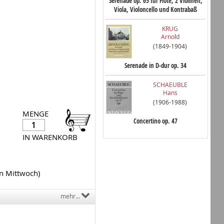
Serenade op. 65 für Flöte, 2 Violinen,
Viola, Violoncello und Kontrabaß
KRUG
Arnold
(1849-1904)
Serenade in D-dur op. 34
SCHAEUBLE
Hans
(1906-1988)
MENGE
Concertino op. 47
IN WARENKORB
en Mittwoch)
mehr...