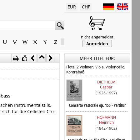
EUR
CHF
nicht angemeldet
U
V
W
X
Y
Z
Anmelden
MEHR TITEL FÜR:
Flöte, 2 Violinen, Viola, Violoncello,
Kontrabaß
DIETHELM
Caspar
(1926-1997)
abass
schen Instrumentalstils.
Concerto Pastorale op. 155 - Partitur
ch für die Cellisten Cirri
HOFMANN
Heinrich
(1842-1902)