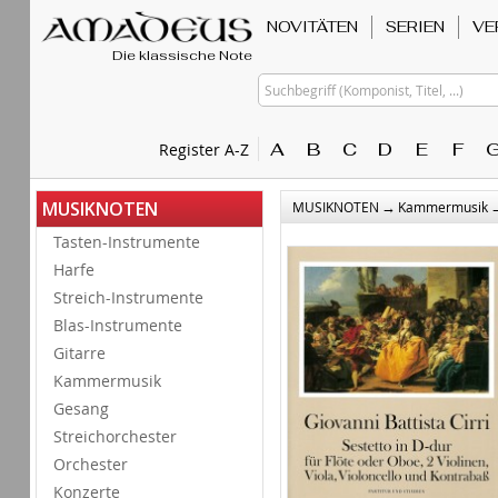
NOVITÄTEN
SERIEN
VE
Die klassische Note
Suchbegriff (Komponist, Titel, ...)
A
B
C
D
E
F
Register A-Z
→
MUSIKNOTEN
MUSIKNOTEN
Kammermusik
Tasten-Instrumente
Harfe
Streich-Instrumente
Blas-Instrumente
Gitarre
Kammermusik
Gesang
Streichorchester
Orchester
Konzerte