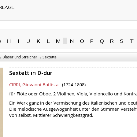
RLAGE
G
H
I
J
K
L
M
N
O
P
Q
R
S
T
→
→
Bläser und Streicher
Sextette
Sextett in D-dur
CIRRI, Giovanni Battista
(1724-1808)
für Flöte oder Oboe, 2 Violinen, Viola, Violoncello und Kontr
Ein Werk ganz in der Vermischung des italienischen und deut
Die melodische Ausgewogenheit unter den Stimmen versteht si
von selbst. Mittlerer Schwierigkeitsgrad.