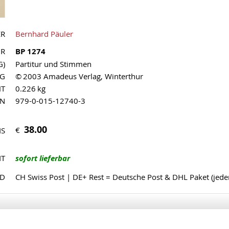
ER
Bernhard Päuler
NR
BP 1274
G)
Partitur und Stimmen
AG
© 2003 Amadeus Verlag, Winterthur
HT
0.226 kg
MN
979-0-015-12740-3
38.00
€
IS
IT
sofort lieferbar
ND
CH Swiss Post | DE+ Rest = Deutsche Post & DHL Paket (jed