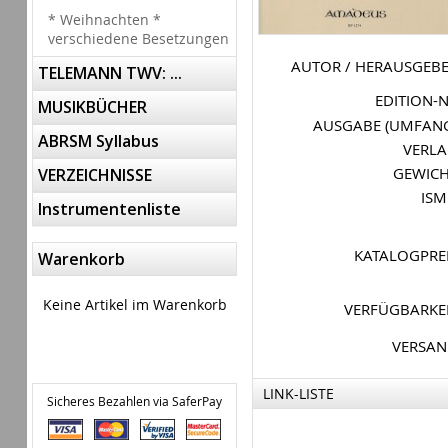
* Weihnachten *
verschiedene Besetzungen
AUTOR / HERAUSGEB
TELEMANN TWV: ...
EDITION-
MUSIKBÜCHER
AUSGABE (UMFAN
ABRSM Syllabus
VERL
GEWIC
VERZEICHNISSE
IS
Instrumentenliste
KATALOGPRE
Warenkorb
Keine Artikel im Warenkorb
VERFÜGBARKE
VERSA
LINK-LISTE
Sicheres Bezahlen via SaferPay