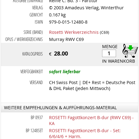
AUSGABE (UMFANG)
Reihe C: Bd. 3 - Partitur
VERLAG
© 2003 Amadeus Verlag, Winterthur
GEWICHT
0.167 kg
ISMN
979-0-015-12480-8
SERIE (BAND)
Rosetti Werkverzeichnis
(C69)
OPUS / WERKVERZEICHNIS
Murray RWV C69
MENGE
28.00
KATALOGPREIS
€
IN WARENKORB
VERFÜGBARKEIT
sofort lieferbar
VERSAND
CH Swiss Post | DE+ Rest = Deutsche Post
& DHL Paket (jeden Mittwoch)
WEITERE EMPFEHLUNGEN & AUFFÜHRUNGS-MATERIAL
BP 0937
ROSETTI Fagottkonzert B-dur (RWV C69) -
KA
BP 1248SET
ROSETTI Fagottkonzert B-dur - Set:
6/6/4/6 + Harm.