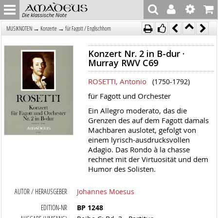
Die klassische Note
→
→
MUSIKNOTEN
Konzerte
für Fagott / Englischhorn
Konzert Nr. 2 in B-dur ·
Murray RWV C69
ROSETTI, Antonio
(1750-1792)
für Fagott und Orchester
Ein Allegro moderato, das die
Grenzen des auf dem Fagott damals
Machbaren auslotet, gefolgt von
einem lyrisch-ausdrucksvollen
Adagio. Das Rondo à la chasse
rechnet mit der Virtuosität und dem
Humor des Solisten.
AUTOR / HERAUSGEBER
Johannes Moesus
EDITION-NR
BP 1248