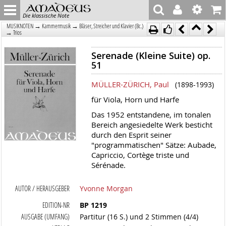
Die klassische Note
→
→
MUSIKNOTEN
Kammermusik
Bläser, Streicher und Klavier (Bc.)
→
Trios
Serenade (Kleine Suite) op.
51
MÜLLER-ZÜRICH, Paul
(1898-1993)
für Viola, Horn und Harfe
Das 1952 entstandene, im tonalen
Bereich angesiedelte Werk besticht
durch den Esprit seiner
"programmatischen" Sätze: Aubade,
Capriccio, Cortège triste und
Sérénade.
AUTOR / HERAUSGEBER
Yvonne Morgan
EDITION-NR
BP 1219
AUSGABE (UMFANG)
Partitur (16 S.) und 2 Stimmen (4/4)