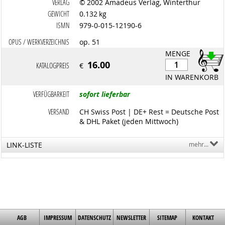
VERLAG
© 2002 Amadeus Verlag, Winterthur
GEWICHT
0.132 kg
ISMN
979-0-015-12190-6
OPUS / WERKVERZEICHNIS
op. 51
MENGE
16.00
KATALOGPREIS
€
IN WARENKORB
VERFÜGBARKEIT
sofort lieferbar
VERSAND
CH Swiss Post | DE+ Rest = Deutsche Post
& DHL Paket (jeden Mittwoch)
LINK-LISTE
mehr...
AGB
IMPRESSUM
DATENSCHUTZ
NEWSLETTER
SITEMAP
KONTAKT