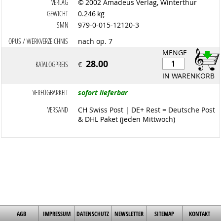
VERLAG
© 2002 Amadeus Verlag, Winterthur
GEWICHT
0.246 kg
ISMN
979-0-015-12120-3
OPUS / WERKVERZEICHNIS
nach op. 7
MENGE
28.00
KATALOGPREIS
€
IN WARENKORB
VERFÜGBARKEIT
sofort lieferbar
VERSAND
CH Swiss Post | DE+ Rest = Deutsche Post
& DHL Paket (jeden Mittwoch)
AGB
IMPRESSUM
DATENSCHUTZ
NEWSLETTER
SITEMAP
KONTAKT