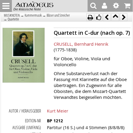
Die klassische Note
→
→
MUSIKNOTEN
Kammermusik
Bläser und Streicher
→
Quartette
Quartett in C-dur (nach op. 7)
CRUSELL, Bernhard Henrik
(1775-1838)
für Oboe, Violine, Viola und
Violoncello
Ohne Substanzverlust nach der
Fassung mit Klarinette auf die Oboe
übertragen. Ein Zugewinn für alle
Oboisten, die dem Mozart-Quartett
Verwandtes beigesellen möchten.
AUTOR / HERAUSGEBER
Kurt Meier
EDITION-NR
BP 1212
AUSGABE (UMFANG)
Partitur (16 S.) und 4 Stimmen (8/8/8/8)