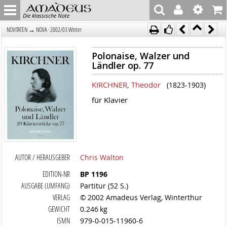
Die klassische Note
→
NOVITÄTEN
NOVA · 2002/03 Winter
Polonaise, Walzer und
Ländler op. 77
KIRCHNER, Theodor
(1823-1903)
für Klavier
AUTOR / HERAUSGEBER
Chris Walton
EDITION-NR
BP 1196
AUSGABE (UMFANG)
Partitur (52 S.)
VERLAG
© 2002 Amadeus Verlag, Winterthur
GEWICHT
0.246 kg
ISMN
979-0-015-11960-6