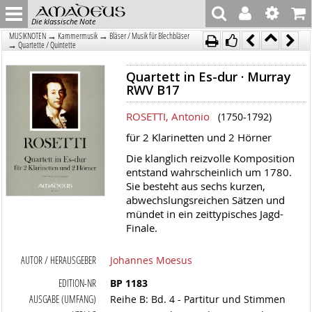
Die klassische Note
→
→
MUSIKNOTEN
Kammermusik
Bläser / Musik für Blechbläser
→
Quartette / Quintette
Quartett in Es-dur · Murray
RWV B17
ROSETTI, Antonio
(1750-1792)
für 2 Klarinetten und 2 Hörner
Die klanglich reizvolle Komposition
entstand wahrscheinlich um 1780.
Sie besteht aus sechs kurzen,
abwechslungsreichen Sätzen und
mündet in ein zeittypisches Jagd-
Finale.
AUTOR / HERAUSGEBER
Johannes Moesus
EDITION-NR
BP 1183
AUSGABE (UMFANG)
Reihe B: Bd. 4 - Partitur und Stimmen