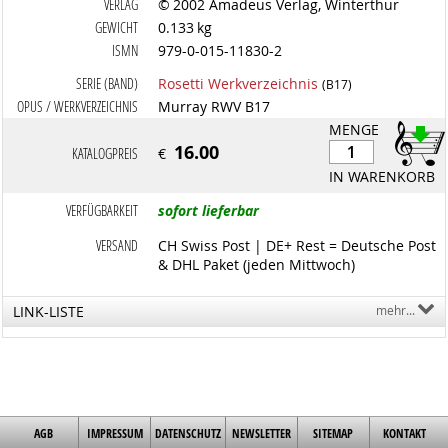
VERLAG
© 2002 Amadeus Verlag, Winterthur
GEWICHT
0.133 kg
ISMN
979-0-015-11830-2
SERIE (BAND)
Rosetti Werkverzeichnis
(B17)
OPUS / WERKVERZEICHNIS
Murray RWV B17
MENGE
16.00
KATALOGPREIS
€
IN WARENKORB
VERFÜGBARKEIT
sofort lieferbar
VERSAND
CH Swiss Post | DE+ Rest = Deutsche Post
& DHL Paket (jeden Mittwoch)
LINK-LISTE
mehr...
AGB
IMPRESSUM
DATENSCHUTZ
NEWSLETTER
SITEMAP
KONTAKT