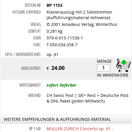
EDITION-NR
BP 1153
AUSGABE (UMFANG)
Klavierauszug mit 2 Solostimmen
(Aufführungsmaterial leihweise)
VERLAG
© 2001 Amadeus Verlag, Winterthur
GEWICHT
0.281 kg
ISMN
979-0-015-11530-1
ISWC
T-050.034.358-7
OPUS / WERKVERZEICHNIS
op. 61
MENGE
24.00
KATALOGPREIS
€
IN WARENKORB
VERFÜGBARKEIT
sofort lieferbar
VERSAND
CH Swiss Post | DE+ Rest = Deutsche Post
& DHL Paket (jeden Mittwoch)
WEITERE EMPFEHLUNGEN & AUFFÜHRUNGS-MATERIAL
BP 1140
MÜLLER-ZÜRICH Concerto op. 61 -