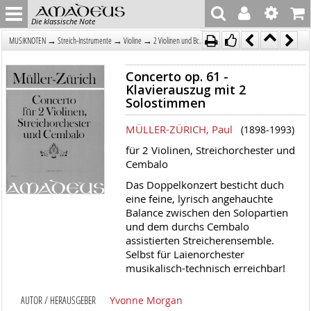
Die klassische Note
→
→
→
MUSIKNOTEN
Streich-Instrumente
Violine
2 Violinen und Bc.
Concerto op. 61 -
Klavierauszug mit 2
Solostimmen
MÜLLER-ZÜRICH, Paul
(1898-1993)
für 2 Violinen, Streichorchester und
Cembalo
Das Doppelkonzert besticht duch
eine feine, lyrisch angehauchte
Balance zwischen den Solopartien
und dem durchs Cembalo
assistierten Streicherensemble.
Selbst für Laienorchester
musikalisch-technisch erreichbar!
AUTOR / HERAUSGEBER
Yvonne Morgan