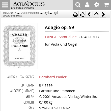
Die klassische Note
→
→
→
MUSIKNOTEN
Tasten-Instrumente
Orgel
Orgel +
Melodieinstrumente
Adagio op. 59
LANGE, Samuel de
(1840-1911)
für Viola und Orgel
AUTOR / HERAUSGEBER
Bernhard Päuler
EDITION-NR
BP 1114
AUSGABE (UMFANG)
Partitur und Stimmen
VERLAG
© 2001 Amadeus Verlag, Winterthur
GEWICHT
0.100 kg
ISMN
979-0-015-11140-2