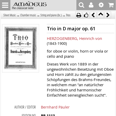
The classical note
→
→
→
Sheet Music
Chamber music
String and piano (bc.)
Trios
Trio in D major op. 61
HERZOGENBERG, Heinrich von
(1843-1900)
for oboe or violin, horn or viola or
cello and piano
Dieses Werk von 1889 in der
ungewöhnlichen Besetzung mit Oboe
und Horn zählt zu den gelungensten
Schöpfungen des Brahms-Freundes,
in welchem man "an natürlicher
Fröhlichkeit und harmonischer
Einfachheit seinesgleichen sucht".
AUTHOR / EDITOR
Bernhard Päuler
EDITION NO
BP 1113