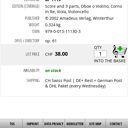
EDITION (COVERAGE)
Score and 3 parts, Oboe o Violino, Corno
in Re, Viola, Violoncello
PUBLISHER
© 2002 Amadeus Verlag, Winterthur
WEIGHT
0.324 kg
ISMN
979-0-015-11130-3
OPUS / DIRECTORY
op. 61
QTY
38.00
LIST PRICE
CHF
INTO THE BASKET
AVAILABILITY
on stock
SHIPPING
CH Swiss Post | DE+ Rest = German Post
& DHL Paket (every Wednesday)
TOS
IMPRINT
DATA PRIVACY
NEWSLETTER
SITE MAP
CONTACT