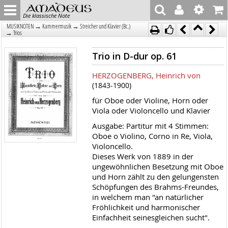
Die klassische Note
→
→
MUSIKNOTEN
Kammermusik
Streicher und Klavier (Bc.)
→
Trios
Trio in D-dur op. 61
HERZOGENBERG, Heinrich von
(1843-1900)
für Oboe oder Violine, Horn oder
Viola oder Violoncello und Klavier
Ausgabe: Partitur mit 4 Stimmen:
Oboe o Violino, Corno in Re, Viola,
Violoncello.
Dieses Werk von 1889 in der
ungewöhnlichen Besetzung mit Oboe
und Horn zählt zu den gelungensten
Schöpfungen des Brahms-Freundes,
in welchem man "an natürlicher
Fröhlichkeit und harmonischer
Einfachheit seinesgleichen sucht".