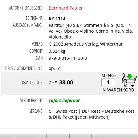
AUTOR / HERAUSGEBER
Bernhard Päuler
EDITION-NR
BP 1113
AUSGABE (UMFANG)
Partitur (40 S.), 4 Stimmen à 8 S. (Ob, Hr,
Va, Vc), Oboe o Violino, Corno in Re, Viola,
Violoncello
VERLAG
© 2002 Amadeus Verlag, Winterthur
GEWICHT
0.324 kg
ISMN
979-0-015-11130-3
OPUS / WERKVERZEICHNIS
op. 61
MENGE
38.00
KATALOGPREIS
CHF
IN WARENKORB
VERFÜGBARKEIT
sofort lieferbar
VERSAND
CH Swiss Post | DE+ Rest = Deutsche Post
& DHL Paket (jeden Mittwoch)