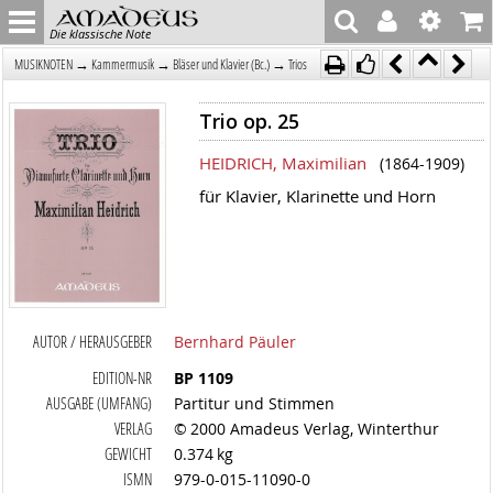
Die klassische Note
→
→
→
MUSIKNOTEN
Kammermusik
Bläser und Klavier (Bc.)
Trios
Trio op. 25
HEIDRICH, Maximilian
(1864-1909)
für Klavier, Klarinette und Horn
AUTOR / HERAUSGEBER
Bernhard Päuler
EDITION-NR
BP 1109
AUSGABE (UMFANG)
Partitur und Stimmen
VERLAG
© 2000 Amadeus Verlag, Winterthur
GEWICHT
0.374 kg
ISMN
979-0-015-11090-0