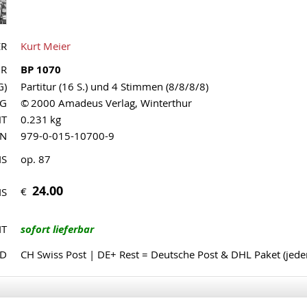
ER
Kurt Meier
NR
BP 1070
G)
Partitur (16 S.) und 4 Stimmen (8/8/8/8)
AG
© 2000 Amadeus Verlag, Winterthur
HT
0.231 kg
MN
979-0-015-10700-9
IS
op. 87
24.00
€
IS
IT
sofort lieferbar
ND
CH Swiss Post | DE+ Rest = Deutsche Post & DHL Paket (jed