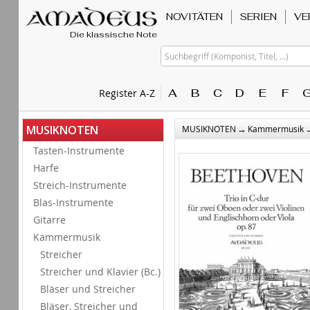
NOVITÄTEN
SERIEN
VE
Die klassische Note
Suchbegriff (Komponist, Titel, ...)
A
B
C
D
E
F
Register A-Z
→
MUSIKNOTEN
MUSIKNOTEN
Kammermusik
Tasten-Instrumente
Harfe
Streich-Instrumente
Blas-Instrumente
Gitarre
Kammermusik
Streicher
Streicher und Klavier (Bc.)
Bläser und Streicher
Bläser, Streicher und