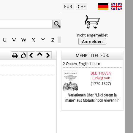
EUR
CHF
nicht angemeldet
U
V
W
X
Y
Z
Anmelden
MEHR TITEL FÜR:
2 Oboen, Englischhorn
BEETHOVEN
Ludwig van
(1770-1827)
Variationen über "Là ci darem la
mano" aus Mozarts "Don Giovanni"