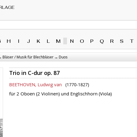
RLAGE
G
H
I
J
K
L
M
N
O
P
Q
R
S
T
→
→
Bläser / Musik für Blechbläser
Duos
Trio in C-dur op. 87
BEETHOVEN, Ludwig van
(1770-1827)
für 2 Oboen (2 Violinen) und Englischhorn (Viola)