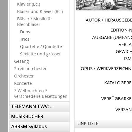
Klavier (Bc.)
Bläser und Klavier (Bc.)
Bläser / Musik für
AUTOR / HERAUSGEB
Blechbläser
EDITION-
Duos
AUSGABE (UMFAN
Trios
VERL
Quartette / Quintette
GEWIC
Sextette und grösser
IS
Gesang
OPUS / WERKVERZEICHN
Streichorchester
Orchester
KATALOGPRE
Konzerte
* Weihnachten *
verschiedene Besetzungen
VERFÜGBARKE
TELEMANN TWV: ...
VERSA
MUSIKBÜCHER
LINK-LISTE
ABRSM Syllabus