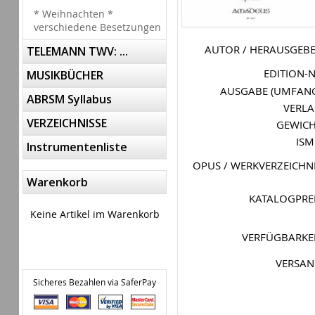
* Weihnachten *
verschiedene Besetzungen
AUTOR / HERAUSGEB
TELEMANN TWV: ...
EDITION-
MUSIKBÜCHER
AUSGABE (UMFAN
ABRSM Syllabus
VERL
VERZEICHNISSE
GEWIC
IS
Instrumentenliste
OPUS / WERKVERZEICHN
Warenkorb
KATALOGPRE
Keine Artikel im Warenkorb
VERFÜGBARKE
VERSA
Sicheres Bezahlen via SaferPay