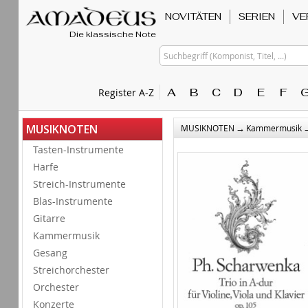
NOVITÄTEN
SERIEN
VE
Die klassische Note
Suchbegriff (Komponist, Titel, ...)
A
B
C
D
E
F
Register A-Z
→
MUSIKNOTEN
MUSIKNOTEN
Kammermusik
Tasten-Instrumente
Harfe
Streich-Instrumente
Blas-Instrumente
Gitarre
Kammermusik
Gesang
Streichorchester
Orchester
Konzerte