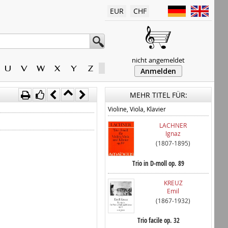
EUR
CHF
nicht angemeldet
U
V
W
X
Y
Z
Anmelden
MEHR TITEL FÜR:
Violine, Viola, Klavier
LACHNER
Ignaz
(1807-1895)
Trio in D-moll op. 89
KREUZ
Emil
(1867-1932)
Trio facile op. 32