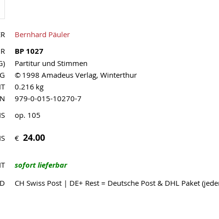
ER
Bernhard Päuler
NR
BP 1027
G)
Partitur und Stimmen
AG
© 1998 Amadeus Verlag, Winterthur
HT
0.216 kg
MN
979-0-015-10270-7
IS
op. 105
24.00
€
IS
IT
sofort lieferbar
ND
CH Swiss Post | DE+ Rest = Deutsche Post & DHL Paket (jed