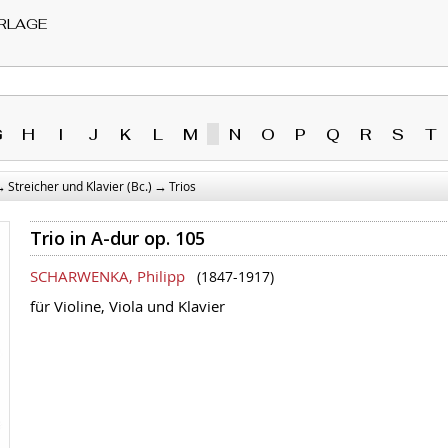
RLAGE
G
H
I
J
K
L
M
N
O
P
Q
R
S
T
→
→
Streicher und Klavier (Bc.)
Trios
Trio in A-dur op. 105
SCHARWENKA, Philipp
(1847-1917)
für Violine, Viola und Klavier