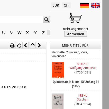
EUR
CHF
nicht angemeldet
U
V
W
X
Y
Z
Anmelden
MEHR TITEL FÜR:
Klarinette, 2 Violinen, Viola,
Violoncello
MOZART
Wolfgang Amadeus
(1756-1791)
Quintettsatz in B-dur · KV Anhang 91
(516c)
79-0-015-28490-8
KREHL
Stephan
(1864-1924)