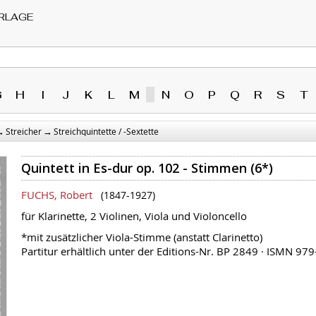
RLAGE
G
H
I
J
K
L
M
N
O
P
Q
R
S
T
→
→
Streicher
Streichquintette / -Sextette
Quintett in Es-dur op. 102 - Stimmen (6*)
FUCHS, Robert
(1847-1927)
für Klarinette, 2 Violinen, Viola und Violoncello
*mit zusätzlicher Viola-Stimme (anstatt Clarinetto)
Partitur erhältlich unter der Editions-Nr. BP 2849 · ISMN 9