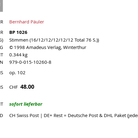
ER
Bernhard Päuler
NR
BP 1026
G)
Stimmen (16/12/12/12/12/12 Total 76 S.))
AG
© 1998 Amadeus Verlag, Winterthur
HT
0.344 kg
MN
979-0-015-10260-8
IS
op. 102
48.00
CHF
IS
IT
sofort lieferbar
ND
CH Swiss Post | DE+ Rest = Deutsche Post & DHL Paket (jed