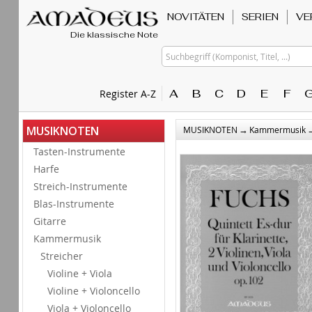
NOVITÄTEN
SERIEN
VE
Die klassische Note
Suchbegriff (Komponist, Titel, ...)
A
B
C
D
E
F
Register A-Z
→
MUSIKNOTEN
MUSIKNOTEN
Kammermusik
Tasten-Instrumente
Harfe
Streich-Instrumente
Blas-Instrumente
Gitarre
Kammermusik
Streicher
Violine + Viola
Violine + Violoncello
Viola + Violoncello