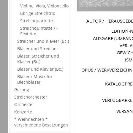
Violine, Viola, Violoncello
übrige Streichtrio
AUTOR / HERAUSGEB
Streichquartette
Streichquintette / -
EDITION-
Sextette
AUSGABE (UMFAN
Streicher und Klavier (Bc.)
VERL
Bläser und Streicher
GEWIC
Bläser, Streicher und
IS
Klavier (Bc.)
Bläser und Klavier (Bc.)
OPUS / WERKVERZEICHN
Bläser / Musik für
Blechbläser
KATALOGPRE
Gesang
Streichorchester
VERFÜGBARKE
Orchester
VERSA
Konzerte
* Weihnachten *
verschiedene Besetzungen