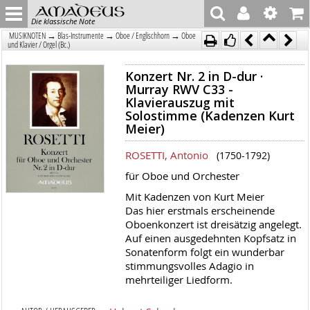
Die klassische Note
→
→
→
MUSIKNOTEN
Blas-Instrumente
Oboe / Englischhorn
Oboe
und Klavier / Orgel (Bc.)
Konzert Nr. 2 in D-dur ·
Murray RWV C33 -
Klavierauszug mit
Solostimme (Kadenzen Kurt
Meier)
ROSETTI, Antonio
(1750-1792)
für Oboe und Orchester
Mit Kadenzen von Kurt Meier
Das hier erstmals erscheinende
Oboenkonzert ist dreisätzig angelegt.
Auf einen ausgedehnten Kopfsatz in
Sonatenform folgt ein wunderbar
stimmungsvolles Adagio in
mehrteiliger Liedform.