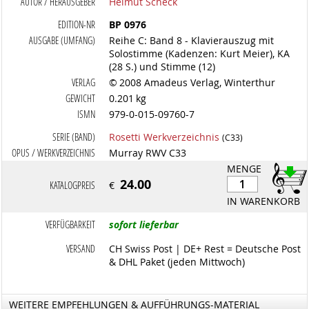
AUTOR / HERAUSGEBER
Helmut Scheck
EDITION-NR
BP 0976
AUSGABE (UMFANG)
Reihe C: Band 8 - Klavierauszug mit
Solostimme (Kadenzen: Kurt Meier), KA
(28 S.) und Stimme (12)
VERLAG
© 2008 Amadeus Verlag, Winterthur
GEWICHT
0.201 kg
ISMN
979-0-015-09760-7
SERIE (BAND)
Rosetti Werkverzeichnis
(C33)
OPUS / WERKVERZEICHNIS
Murray RWV C33
MENGE
24.00
KATALOGPREIS
€
IN WARENKORB
VERFÜGBARKEIT
sofort lieferbar
VERSAND
CH Swiss Post | DE+ Rest = Deutsche Post
& DHL Paket (jeden Mittwoch)
WEITERE EMPFEHLUNGEN & AUFFÜHRUNGS-MATERIAL