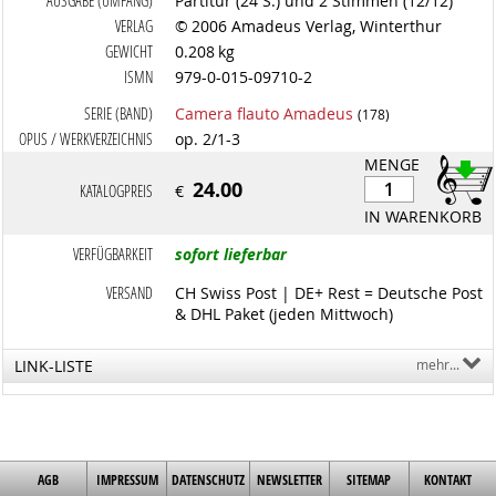
AUSGABE (UMFANG)
Partitur (24 S.) und 2 Stimmen (12/12)
VERLAG
© 2006 Amadeus Verlag, Winterthur
GEWICHT
0.208 kg
ISMN
979-0-015-09710-2
SERIE (BAND)
Camera flauto Amadeus
(178)
OPUS / WERKVERZEICHNIS
op. 2/1-3
MENGE
24.00
KATALOGPREIS
€
IN WARENKORB
VERFÜGBARKEIT
sofort lieferbar
VERSAND
CH Swiss Post | DE+ Rest = Deutsche Post
& DHL Paket (jeden Mittwoch)
LINK-LISTE
mehr...
AGB
IMPRESSUM
DATENSCHUTZ
NEWSLETTER
SITEMAP
KONTAKT