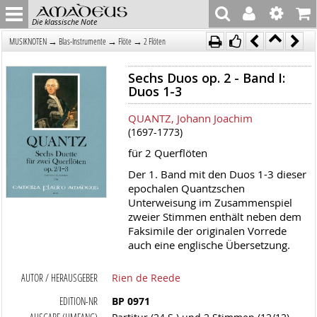
Die klassische Note
→
→
→
MUSIKNOTEN
Blas-Instrumente
Flöte
2 Flöten
Sechs Duos op. 2 - Band I:
Duos 1-3
QUANTZ, Johann Joachim
(1697-1773)
für 2 Querflöten
Der 1. Band mit den Duos 1-3 dieser
epochalen Quantzschen
Unterweisung im Zusammenspiel
zweier Stimmen enthält neben dem
Faksimile der originalen Vorrede
auch eine englische Übersetzung.
AUTOR / HERAUSGEBER
Rien de Reede
EDITION-NR
BP 0971